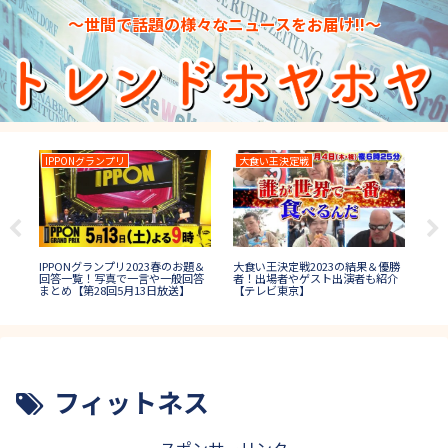
～世間で話題の様々なニュースをお届け!!～
IPPONグランプリ
大食い王決定戦
鳥
IPPONグランプリ2023春のお題＆
大食い王決定戦2023の結果＆優勝
は短
鳥人
回答一覧！写真で一言や一般回答
者！出場者やゲスト出演者も紹介
!球
勝
まとめ【第28回5月13日放送】
【テレビ東京】
紹介
フィットネス