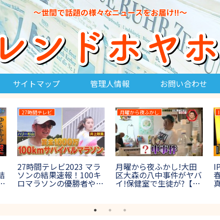
～世間で話題の様々なニュースをお届け!!～
サイトマップ
管理人情報
お問い合わせ
27時間テレビ
大食い王決定戦
ング
27時間テレビ400m走サ
大食い王決定戦2023の
結果！
バイバルの結果！優勝者
結果＆優勝者！出場者や
誰？
や出場者は誰？ワイナイ
ゲスト出演者も紹介【テ
ウ
ナ参戦【鬼レンチャン】
レビ東京】