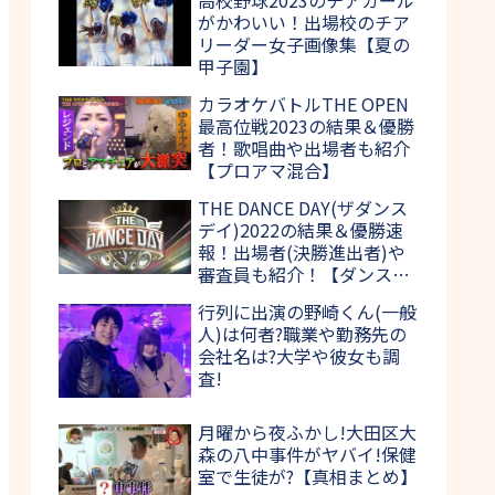
がかわいい！出場校のチア
リーダー女子画像集【夏の
甲子園】
カラオケバトルTHE OPEN
最高位戦2023の結果＆優勝
者！歌唱曲や出場者も紹介
【プロアマ混合】
THE DANCE DAY(ザダンス
デイ)2022の結果＆優勝速
報！出場者(決勝進出者)や
審査員も紹介！【ダンス日
本一決定戦】
行列に出演の野崎くん(一般
人)は何者?職業や勤務先の
会社名は?大学や彼女も調
査!
月曜から夜ふかし!大田区大
森の八中事件がヤバイ!保健
室で生徒が?【真相まとめ】