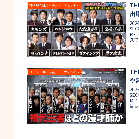
TH
THE SECOND〜漫才トーナメント〜
出
20
SE
M-
スで
ピオ
果た
20
T
THE SECOND〜漫才トーナメント〜
や
20
SE
M-
賞レ