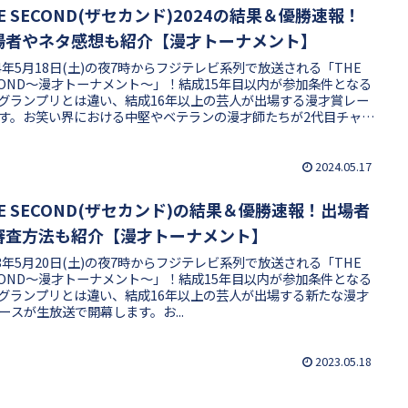
E SECOND(ザセカンド)2024の結果＆優勝速報！
場者やネタ感想も紹介【漫才トーナメント】
24年5月18日(土)の夜7時からフジテレビ系列で放送される「THE
COND〜漫才トーナメント〜」！結成15年目以内が参加条件となる
1グランプリとは違い、結成16年以上の芸人が出場する漫才賞レー
す。お笑い界における中堅やベテランの漫才師たちが2代目チャン
ンの称号と賞金1000万円を目指して至極のネタを披露しました。
してファイナリスト8組の中から誰が優勝するのか、ザ・セカンド
24の気になる結果や出場者を紹介します！
2024.05.17
HE SECOND(ザセカンド)の結果＆優勝速報！出場者
審査方法も紹介【漫才トーナメント】
23年5月20日(土)の夜7時からフジテレビ系列で放送される「THE
COND〜漫才トーナメント〜」！結成15年目以内が参加条件となる
1グランプリとは違い、結成16年以上の芸人が出場する新たな漫才
ースが生放送で開幕します。お...
2023.05.18