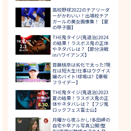
高校野球2022のチアリーダ
ーがかわいい！出場校チア
ガールの美女画像集！【夏
の甲子園】
THE鬼タイジ(鬼退治)2024
の結果！ラスボス鬼の正体
やネタバレは？【節分決戦
inハワイアンズ】
首藤桃奈は劣化で太った?現
在は短大生!仕事はウグイス
嬢のバイト!球場は?【爆報
フライデー】
THE鬼タイジ(鬼退治)2023
夏の結果！ラスボス鬼の正
体やネタバレは？【フジ鬼
ロックフェス富士山】
月曜から夜ふかし!多田岬の
自宅や卒アル写真公開!整