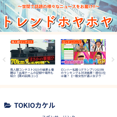
～世間で話題の様々なニュースをお届け!!～
鳥人間コンテスト
ロンドンハーツ
2
五島
鳥人間コンテスト2023の結果＆優
ロンハー私服-1グランプリ2023秋
27
の後
勝は？出場チームの記録や場所も
のランキング＆対決結果！順位1位
の
紹介【第45回鳥コン】
は誰？【一般女性が選ぶ女子ウケ
イ
秋コーデ】
TOKIOカケル