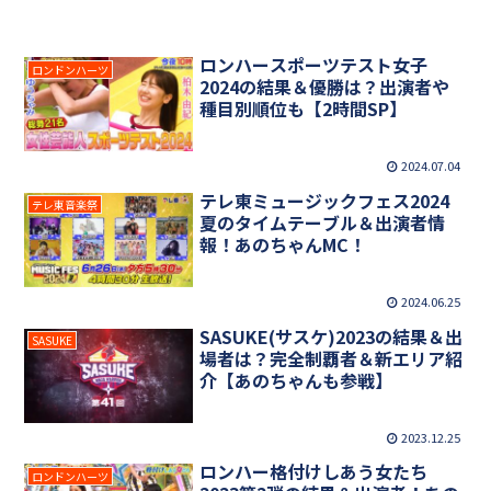
ロンハースポーツテスト女子
ロンドンハーツ
2024の結果＆優勝は？出演者や
種目別順位も【2時間SP】
2024.07.04
テレ東ミュージックフェス2024
テレ東音楽祭
夏のタイムテーブル＆出演者情
報！あのちゃんMC！
2024.06.25
SASUKE(サスケ)2023の結果＆出
SASUKE
場者は？完全制覇者＆新エリア紹
介【あのちゃんも参戦】
2023.12.25
ロンハー格付けしあう女たち
ロンドンハーツ