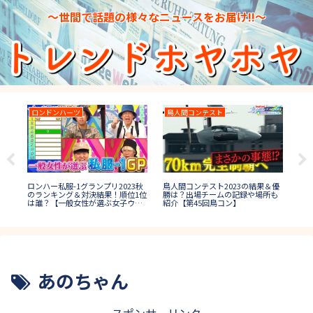
～世間で話題の様々なニュースをお届け!!～
ロンドンハーツ
鳥人間コンテスト
水
日本
在世
ロンハー私服-1グランプリ2023秋
鳥人間コンテスト2023の結果＆優
プ1
白!
のランキング＆対決結果！順位1位
勝は？出場チームの記録や場所も
誰
は誰？【一般女性が選ぶ女子ウケ
紹介【第45回鳥コン】
秋コーデ】
あのちゃん