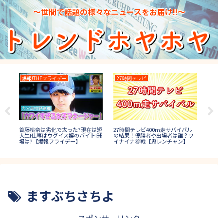
～世間で話題の様々なニュースをお届け!!～
爆報!THEフライデー
27時間テレビ
消
トッ
首藤桃奈は劣化で太った?現在は短
27時間テレビ400m走サバイバル
国母
人は
大生!仕事はウグイス嬢のバイト!球
の結果！優勝者や出場者は誰？ワ
界一
場は?【爆報フライデー】
イナイナ参戦【鬼レンチャン】
【2
ますぶちさちよ