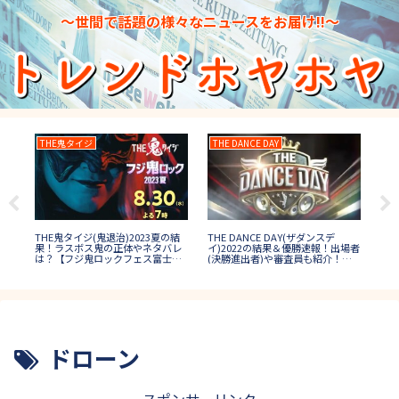
～世間で話題の様々なニュースをお届け!!～
THE鬼タイジ
THE DANCE DAY
水
THE DANCE DAY(ザダンスデ
日本
かわ
THE鬼タイジ(鬼退治)2023夏の結
イ)2022の結果＆優勝速報！出場者
プ1
子
果！ラスボス鬼の正体やネタバレ
(決勝進出者)や審査員も紹介！
誰
は？【フジ鬼ロックフェス富士
【ダンス日本一決定戦】
山】
ドローン