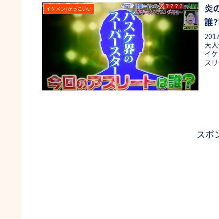
炎
イケメン/かっこいい
誰
20
大人
イケ
スリ
スポ