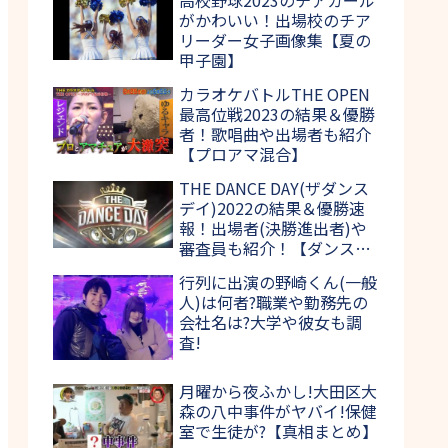
がかわいい！出場校のチア
リーダー女子画像集【夏の
甲子園】
カラオケバトルTHE OPEN
最高位戦2023の結果＆優勝
者！歌唱曲や出場者も紹介
【プロアマ混合】
THE DANCE DAY(ザダンス
デイ)2022の結果＆優勝速
報！出場者(決勝進出者)や
審査員も紹介！【ダンス日
本一決定戦】
行列に出演の野崎くん(一般
人)は何者?職業や勤務先の
会社名は?大学や彼女も調
査!
月曜から夜ふかし!大田区大
森の八中事件がヤバイ!保健
室で生徒が?【真相まとめ】