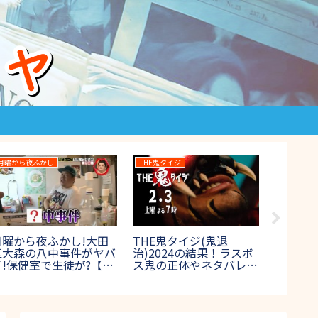
ロンドンハーツ
THEカラオケ★バトル
400m走サ
ロンハー私服-1グランプ
カラオケバトルTHE
果！優勝者
リ2023秋のランキング
OPEN最高位戦202
？ワイナイ
＆対決結果！順位1位は
果＆優勝者！歌唱曲
ンチャン】
誰？【一般女性が選ぶ女
場者も紹介【プロア
子ウケ秋コーデ】
合】