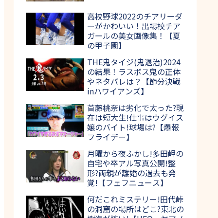
高校野球2022のチアリーダ
ーがかわいい！出場校チア
ガールの美女画像集！【夏
の甲子園】
THE鬼タイジ(鬼退治)2024
の結果！ラスボス鬼の正体
やネタバレは？【節分決戦
inハワイアンズ】
首藤桃奈は劣化で太った?現
在は短大生!仕事はウグイス
嬢のバイト!球場は?【爆報
フライデー】
月曜から夜ふかし!多田岬の
自宅や卒アル写真公開!整
形?両親が離婚の過去も発
覚!【フェフニュース】
何だこれミステリー!田代峠
の洞窟の場所はどこ?東北の