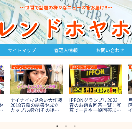
～世間で話題の様々なニュースをお届け!!～
サイトマップ
管理人情報
お問い合わせ
イジ
高校野球
27時間テレビ
鬼タイジ(鬼退
高校野球2022のチアリ
27時間テレビ
023夏の結果！ラス
ーダーがかわいい！出場
バイバルの結
の正体やネタバレ
校チアガールの美女画像
や出場者は誰
フジ鬼ロックフェ
集！【夏の甲子園】
ナ参戦【鬼レ
山】