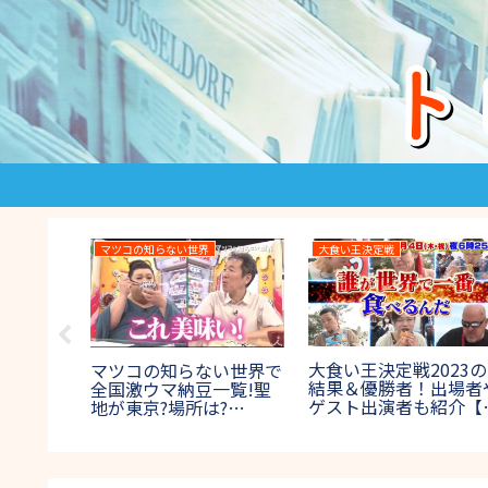
THE鬼タイジ
27時間テレビ
THE鬼タ
THE鬼タイジ(鬼退
27時間テレビ2023 マラ
THE
治)2024の結果！ラスボ
ソンの結果速報！100キ
治)2
ス鬼の正体やネタバレ
ロマラソンの優勝者や出
ボス鬼
は？【節分決戦inハワイ
場者は誰？【賞金1000
は？【
アンズ】
万円】
ス富士