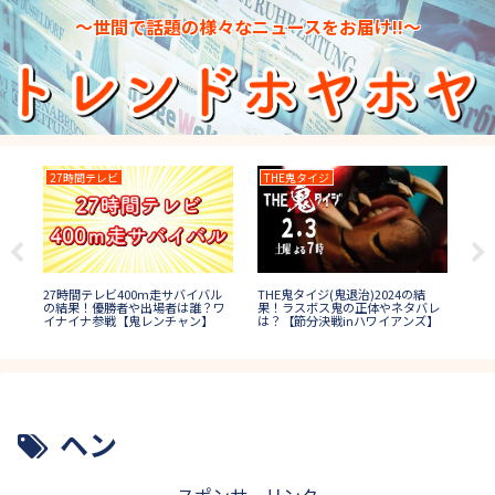
～世間で話題の様々なニュースをお届け!!～
27時間テレビ
THE鬼タイジ
水
日本
位
27時間テレビ400m走サバイバル
THE鬼タイジ(鬼退治)2024の結
プ1
曲や
の結果！優勝者や出場者は誰？ワ
果！ラスボス鬼の正体やネタバレ
誰
イナイナ参戦【鬼レンチャン】
は？【節分決戦inハワイアンズ】
ヘン