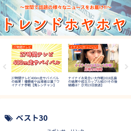
～世間で話題の様々なニュースをお届け!!～
27時間テレビ
イケメン/かっこいい
水
日本
27時間テレビ400m走サバイバル
ナイナイお見合い大作戦2018五島
場者
プ1
の結果！優勝者や出場者は誰？ワ
の結果や成立カップル紹介!その後
誰
イナイナ参戦【鬼レンチャン】
結婚は?【7月23日放送】
ベスト30