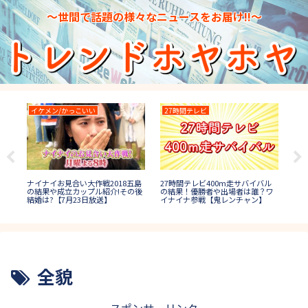
～世間で話題の様々なニュースをお届け!!～
イケメン/かっこいい
27時間テレビ
月
がか
ナイナイお見合い大作戦2018五島
27時間テレビ400m走サバイバル
月曜
女
の結果や成立カップル紹介!その後
の結果！優勝者や出場者は誰？ワ
中事
結婚は?【7月23日放送】
イナイナ参戦【鬼レンチャン】
【
全貌