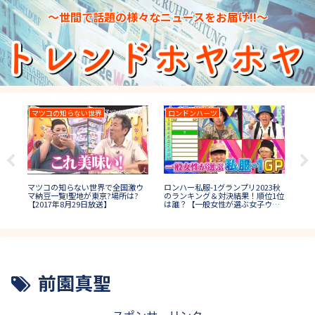
～世間で話題の様々なニュースをお届け!!～
マツコの知らない世界
ロンドンハーツ
TH
TH
結
ロンハー私服-1グランプリ2023秋
マツコの知らない世界で全国激ウ
イ)
レ
のランキング＆対決結果！順位1位
マ納豆一覧!聖地が東京?場所は?
(決
は誰？【一般女性が選ぶ女子ウケ
【2017年8月29日放送】
【
秋コーデ】
前園真聖