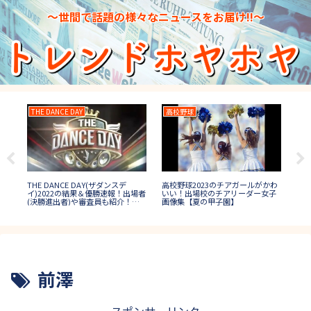
～世間で話題の様々なニュースをお届け!!～
THE DANCE DAY
高校野球
水
THE DANCE DAY(ザダンスデ
日本
結果
高校野球2023のチアガールがかわ
イ)2022の結果＆優勝速報！出場者
プ1
者や
いい！出場校のチアリーダー女子
(決勝進出者)や審査員も紹介！
誰
】
画像集【夏の甲子園】
【ダンス日本一決定戦】
前澤