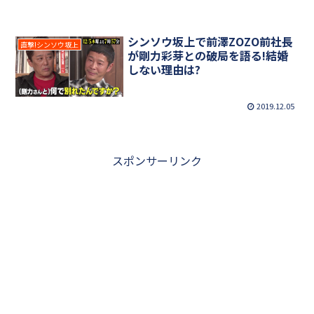
シンソウ坂上で前澤ZOZO前社長
直撃!シンソウ坂上
が剛力彩芽との破局を語る!結婚
しない理由は?
2019.12.05
スポンサーリンク