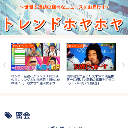
～世間で話題の様々なニュースをお届け!!～
ロンドンハーツ
消えた天才
2
題＆
ロンハー私服-1グランプリ2023秋
国母和宏が消えた天才SPで現在世
27
答
のランキング＆対決結果！順位1位
界一に!腰パン騒動の真相を初告白!
速報
は誰？【一般女性が選ぶ女子ウケ
【2017年8月27日放送】
出場
秋コーデ】
密会