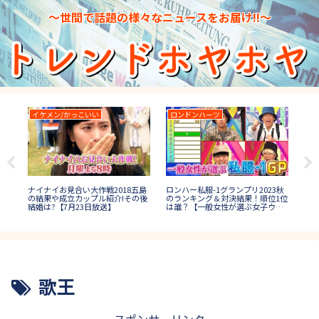
～世間で話題の様々なニュースをお届け!!～
イケメン/かっこいい
ロンドンハーツ
T
は短
ナイナイお見合い大作戦2018五島
ロンハー私服-1グランプリ2023秋
TH
!球
の結果や成立カップル紹介!その後
のランキング＆対決結果！順位1位
果
結婚は?【7月23日放送】
は誰？【一般女性が選ぶ女子ウケ
は？
秋コーデ】
歌王