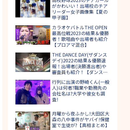
がかわいい！出場校のチア
リーダー女子画像集【夏の
甲子園】
カラオケバトルTHE OPEN
最高位戦2023の結果＆優勝
者！歌唱曲や出場者も紹介
【プロアマ混合】
THE DANCE DAY(ザダンス
デイ)2022の結果＆優勝速
報！出場者(決勝進出者)や
審査員も紹介！【ダンス日
本一決定戦】
行列に出演の野崎くん(一般
人)は何者?職業や勤務先の
会社名は?大学や彼女も調
査!
月曜から夜ふかし!大田区大
森の八中事件がヤバイ!保健
室で生徒が?【真相まとめ】