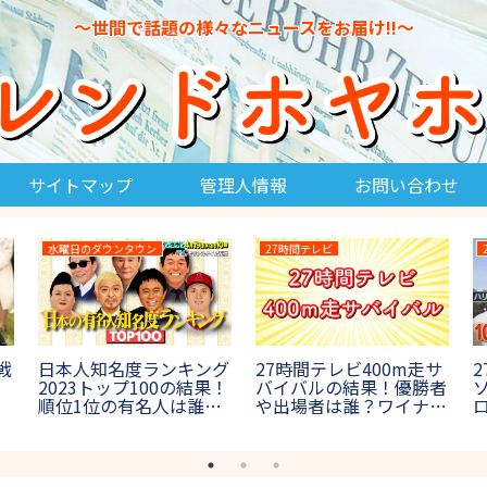
～世間で話題の様々なニュースをお届け!!～
サイトマップ
管理人情報
お問い合わせ
水曜日のダウンタウン
27時間テレビ
戦
日本人知名度ランキング
27時間テレビ400m走サ
2
2023トップ100の結果！
バイバルの結果！優勝者
結
順位1位の有名人は誰？
や出場者は誰？ワイナイ
【水曜日のダウンタウ
ナ参戦【鬼レンチャン】
ン】