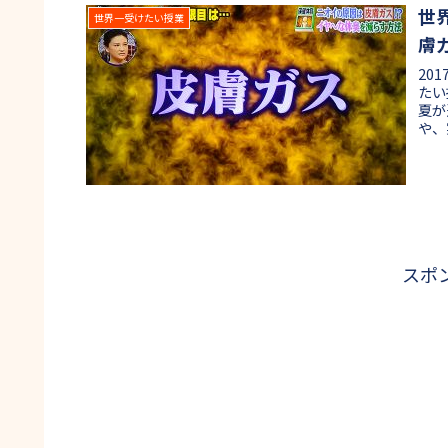
世
世界一受けたい授業
膚
20
たい
夏が
や、
スポ