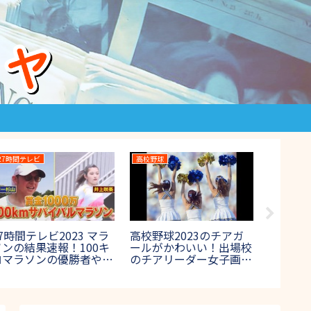
27時間テレビ
高校野球
大食い王決
7時間テレビ2023 マラ
高校野球2023のチアガ
大食い王
ソンの結果速報！100キ
ールがかわいい！出場校
結果＆
ロマラソンの優勝者や出
のチアリーダー女子画像
ゲスト
場者は誰？【賞金1000
集【夏の甲子園】
レビ東
万円】