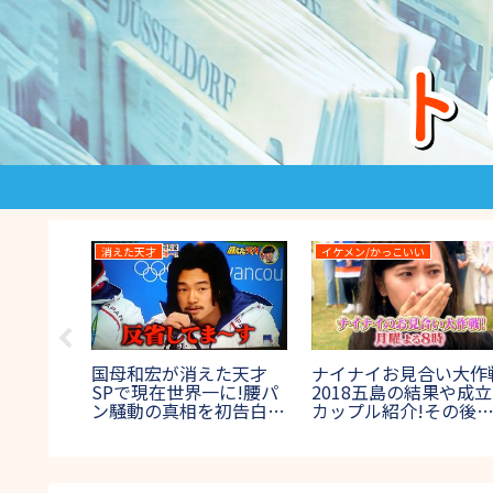
消えた天才
イケメン/かっこいい
鬼退
国母和宏が消えた天才
ナイナイお見合い大作
結果！ラス
SPで現在世界一に!腰パ
2018五島の結果や成立
ネタバレ
ン騒動の真相を初告白!
カップル紹介!その後
ックフェ
【2017年8月27日放送】
婚は?【7月23日放送】