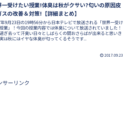
界一受けたい授業!体臭は秋がクサい?匂いの原因皮
ガスの改善＆対策!【詳細まとめ】
17年9月23日の19時56分から日本テレビで放送される「世界一受け
授業」！今回の授業内容では体臭について放送されていました！
過ぎ去って汗臭い日々としばらくの間おさらばが出来ると思いき
実は秋にはイヤな体臭が匂ってくるそうです...
2017.09.23
ンサーリンク