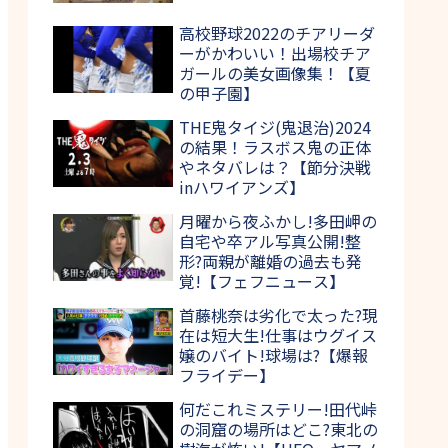
高校野球2022のチアリーダ
ーがかわいい！出場校チア
ガールの美女画像集！【夏
の甲子園】
THE鬼タイジ(鬼退治)2024
の結果！ラスボス鬼の正体
やネタバレは？【節分決戦
inハワイアンズ】
月曜から夜ふかし!多田岬の
自宅や卒アル写真公開!整
形?両親が離婚の過去も発
覚!【フェフニュース】
首藤桃奈は劣化で太った?現
在は短大生!仕事はウグイス
嬢のバイト!球場は?【爆報
フライデー】
何だこれミステリー!田代峠
の洞窟の場所はどこ?東北の