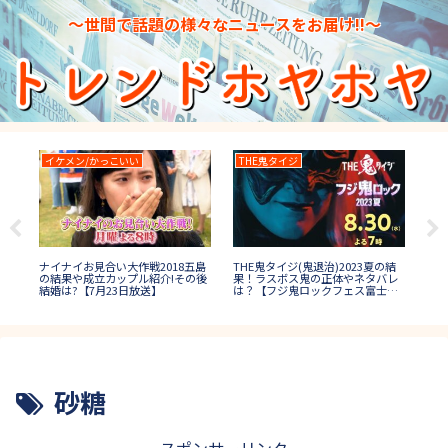
～世間で話題の様々なニュースをお届け!!～
イケメン/かっこいい
THE鬼タイジ
水
日本
3秋
ナイナイお見合い大作戦2018五島
THE鬼タイジ(鬼退治)2023夏の結
プ1
1位
の結果や成立カップル紹介!その後
果！ラスボス鬼の正体やネタバレ
誰
ケ
結婚は?【7月23日放送】
は？【フジ鬼ロックフェス富士
山】
砂糖