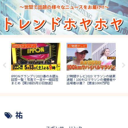
～世間で話題の様々なニュースをお届け!!～
IPPONグランプリ
27時間テレビ
大
がか
IPPONグランプリ2023春のお題＆
大食
27時間テレビ2023 マラソンの結果
女
回答一覧！写真で一言や一般回答
者
速報！100キロマラソンの優勝者や
まとめ【第28回5月13日放送】
【
出場者は誰？【賞金1000万円】
祐