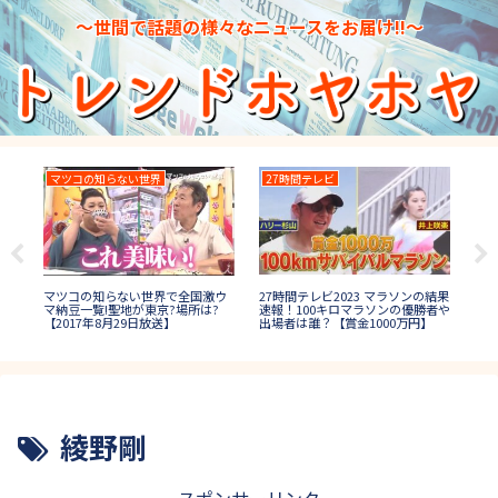
～世間で話題の様々なニュースをお届け!!～
マツコの知らない世界
27時間テレビ
TH
トッ
TH
27時間テレビ2023 マラソンの結果
マツコの知らない世界で全国激ウ
人は
イ)
速報！100キロマラソンの優勝者や
マ納豆一覧!聖地が東京?場所は?
(決
出場者は誰？【賞金1000万円】
【2017年8月29日放送】
【
綾野剛