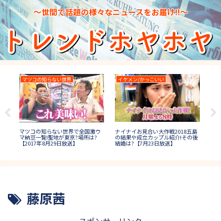
～世間で話題の様々なニュースをお届け!!～
マツコの知らない世界
イケメン/かっこいい
T
ナイナイお見合い大作戦2018五島
カラ
マツコの知らない世界で全国激ウ
レ
の結果や成立カップル紹介!その後
戦2
マ納豆一覧!聖地が東京?場所は?
】
結婚は?【7月23日放送】
出
【2017年8月29日放送】
藤原茜