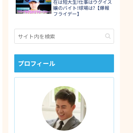
在は短大生!仕事はウグイス
嬢のバイト!球場は?【爆報
フライデー】
プロフィール