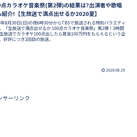
00点カラオケ音楽祭(第2弾)の結果は?出演者や歌唱
も紹介!【生放送で満点出せるか2020夏】
20年8月30日(日)の夜6時30分からTBSで放送される特別バラエティ
、『生放送で満点出せるか 100点カラオケ音楽祭』第2弾！2時間
生放送でカラオケ100点出したら賞金100万円をもらえるという企
、好評につき2回目の放送...
2020.08.29
ンサーリンク