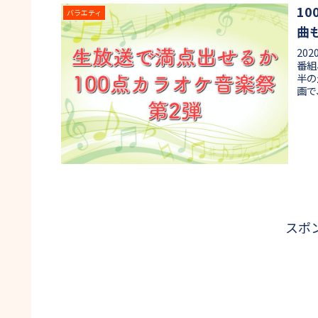
1
バラエティ
曲
20
番組
半の
画で
スポ