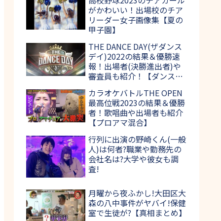
がかわいい！出場校のチア
リーダー女子画像集【夏の
甲子園】
THE DANCE DAY(ザダンス
デイ)2022の結果＆優勝速
報！出場者(決勝進出者)や
審査員も紹介！【ダンス日
本一決定戦】
カラオケバトルTHE OPEN
最高位戦2023の結果＆優勝
者！歌唱曲や出場者も紹介
【プロアマ混合】
行列に出演の野崎くん(一般
人)は何者?職業や勤務先の
会社名は?大学や彼女も調
査!
月曜から夜ふかし!大田区大
森の八中事件がヤバイ!保健
室で生徒が?【真相まとめ】