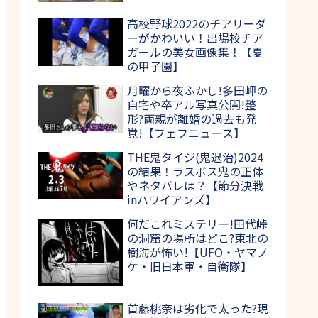
高校野球2022のチアリーダ
ーがかわいい！出場校チア
ガールの美女画像集！【夏
の甲子園】
月曜から夜ふかし!多田岬の
自宅や卒アル写真公開!整
形?両親が離婚の過去も発
覚!【フェフニュース】
THE鬼タイジ(鬼退治)2024
の結果！ラスボス鬼の正体
やネタバレは？【節分決戦
inハワイアンズ】
何だこれミステリー!田代峠
の洞窟の場所はどこ?東北の
樹海が怖い!【UFO・ヤマノ
ケ・旧日本軍・自衛隊】
首藤桃奈は劣化で太った?現