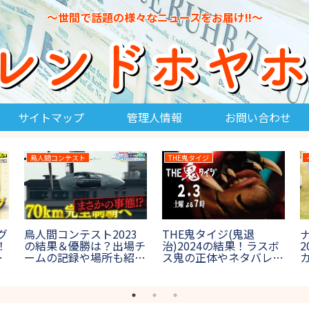
～世間で話題の様々なニュースをお届け!!～
サイトマップ
管理人情報
お問い合わせ
鳥人間コンテスト
THE鬼タイジ
グ
鳥人間コンテスト2023
THE鬼タイジ(鬼退
！
の結果＆優勝は？出場チ
治)2024の結果！ラスボ
？
ームの記録や場所も紹介
ス鬼の正体やネタバレ
【第45回鳥コン】
は？【節分決戦inハワイ
アンズ】