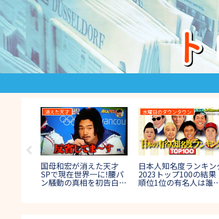
消えた天才
水曜日のダウンタウン
HE
国母和宏が消えた天才
日本人知名度ランキン
023の結
SPで現在世界一に!腰パ
2023トップ100の結果
唱曲や出
ン騒動の真相を初告白!
順位1位の有名人は誰
ロアマ混
【2017年8月27日放送】
【水曜日のダウンタウ
ン】