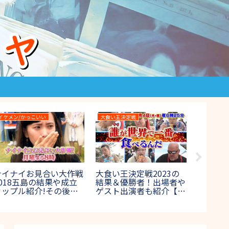
イケメン/かっこいい
大食い王決定戦
IPPONグ
ナイナイお見合い大作戦
大食い王決定戦2023の
IPPON
2018五島の結果や成立
結果＆優勝者！出場者や
春のお
カップル紹介!その後結
ゲスト出演者も紹介【テ
真で一
婚は?【7月23日放送】
レビ東京】
め【第2
送】