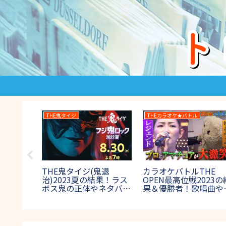
消えた天才
27時間テレビ
023
国母和宏が消えた天才
27時間テレビ2023 マラ
覧！写
SPで現在世界一に!腰パ
ソンの結果速報！100キ
答まと
ン騒動の真相を初告白!
ロマラソンの優勝者や出
日放
【2017年8月27日放送】
場者は誰？【賞金1000
万円】