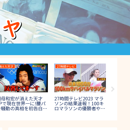
DANCE DAY
大食い王決定戦
爆報!THEフラ
 DANCE DAY(ザダン
大食い王決定戦2023の
首藤桃奈
イ)2022の結果＆優
結果＆優勝者！出場者や
た?現在は
報！出場者(決勝進
ゲスト出演者も紹介【テ
ウグイス嬢
)や審査員も紹介！
レビ東京】
場は?【爆
ダンス日本一決定戦】
ー】