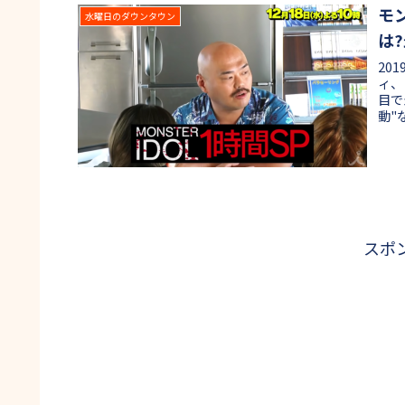
モ
水曜日のダウンタウン
は
20
ィ、
目で
動"
スポ