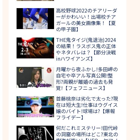
高校野球2022のチアリーダ
ーがかわいい！出場校チア
ガールの美女画像集！【夏
の甲子園】
THE鬼タイジ(鬼退治)2024
の結果！ラスボス鬼の正体
やネタバレは？【節分決戦
inハワイアンズ】
月曜から夜ふかし!多田岬の
自宅や卒アル写真公開!整
形?両親が離婚の過去も発
覚!【フェフニュース】
首藤桃奈は劣化で太った?現
在は短大生!仕事はウグイス
嬢のバイト!球場は?【爆報
フライデー】
何だこれミステリー!田代峠
の洞窟の場所はどこ?東北の