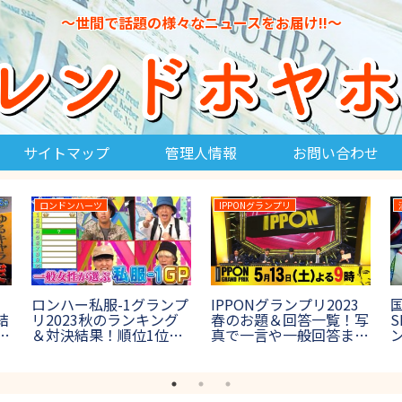
～世間で話題の様々なニュースをお届け!!～
サイトマップ
管理人情報
お問い合わせ
鳥人間コンテスト
マツコの知らない世界
THE 
鳥人間コンテスト2023
THE
マツコの知らない世界で
の結果＆優勝は？出場チ
スデ
全国激ウマ納豆一覧!聖
ームの記録や場所も紹介
勝速
地が東京?場所は?
【第45回鳥コン】
出者
【2017年8月29日放送】
【