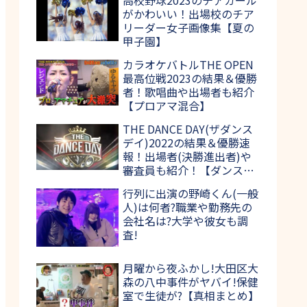
がかわいい！出場校のチア
リーダー女子画像集【夏の
甲子園】
カラオケバトルTHE OPEN
最高位戦2023の結果＆優勝
者！歌唱曲や出場者も紹介
【プロアマ混合】
THE DANCE DAY(ザダンス
デイ)2022の結果＆優勝速
報！出場者(決勝進出者)や
審査員も紹介！【ダンス日
本一決定戦】
行列に出演の野崎くん(一般
人)は何者?職業や勤務先の
会社名は?大学や彼女も調
査!
月曜から夜ふかし!大田区大
森の八中事件がヤバイ!保健
室で生徒が?【真相まとめ】