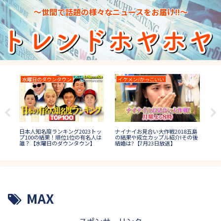
～世間で話題の様々なニュースをお届け!!～
水曜日のダウンタウン
イケメン/かっこいい
T
がか
日本人知名度ランキング2023トッ
ナイナイお見合い大作戦2018五島
カラ
女
プ100の結果！順位1位の有名人は
の結果や成立カップル紹介!その後
戦2
誰？【水曜日のダウンタウン】
結婚は?【7月23日放送】
出
MAX