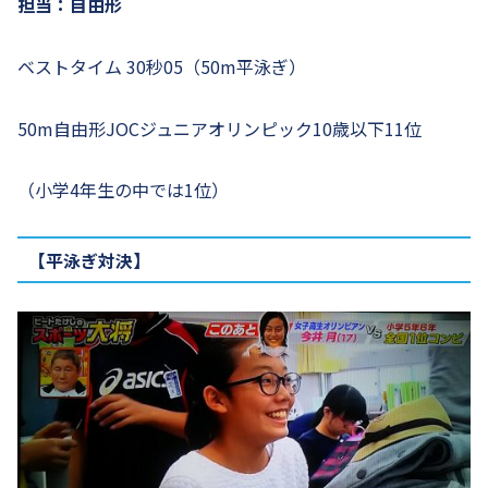
担当：自由形
ベストタイム 30秒05（50m平泳ぎ）
50m自由形JOCジュニアオリンピック10歳以下11位
（小学4年生の中では1位）
【平泳ぎ対決】