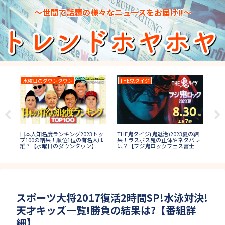
～世間で話題の様々なニュースをお届け!!～
水曜日のダウンタウン
THE鬼タイジ
I
日本人知名度ランキング2023トッ
IP
結果
THE鬼タイジ(鬼退治)2023夏の結
プ100の結果！順位1位の有名人は
回
者や
果！ラスボス鬼の正体やネタバレ
誰？【水曜日のダウンタウン】
まと
】
は？【フジ鬼ロックフェス富士
山】
スポーツ大将2017復活2時間SP!水泳対決!
天才キッズ一覧!勝負の結果は?【番組詳
細】