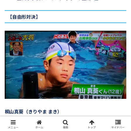
【自由形対決】
桐山真葵（きりやま まき）
年齢：12歳
メニュー
ホーム
検索
トップ
サイドバー