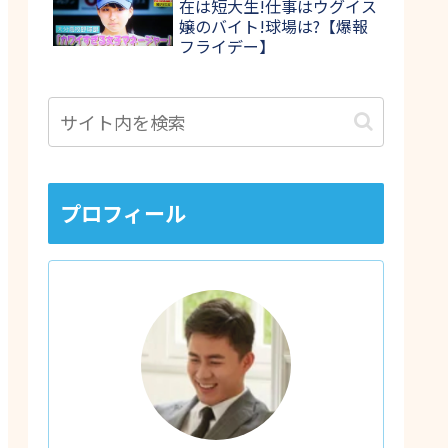
在は短大生!仕事はウグイス
嬢のバイト!球場は?【爆報
フライデー】
プロフィール