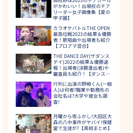
がかわいい！出場校のチア
リーダー女子画像集【夏の
甲子園】
カラオケバトルTHE OPEN
最高位戦2023の結果＆優勝
者！歌唱曲や出場者も紹介
【プロアマ混合】
THE DANCE DAY(ザダンス
デイ)2022の結果＆優勝速
報！出場者(決勝進出者)や
審査員も紹介！【ダンス日
本一決定戦】
行列に出演の野崎くん(一般
人)は何者?職業や勤務先の
会社名は?大学や彼女も調
査!
月曜から夜ふかし!大田区大
森の八中事件がヤバイ!保健
室で生徒が?【真相まとめ】