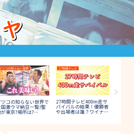
27時間テレビ
月曜から夜ふかし
(鬼退
27時間テレビ2023 マラ
月曜から夜ふかし!
の結果！ラス
ソンの結果速報！100キ
区大森の八中事件が
やネタバレ
ロマラソンの優勝者や出
イ!保健室で生徒が?
ロックフェ
場者は誰？【賞金1000
相まとめ】
万円】