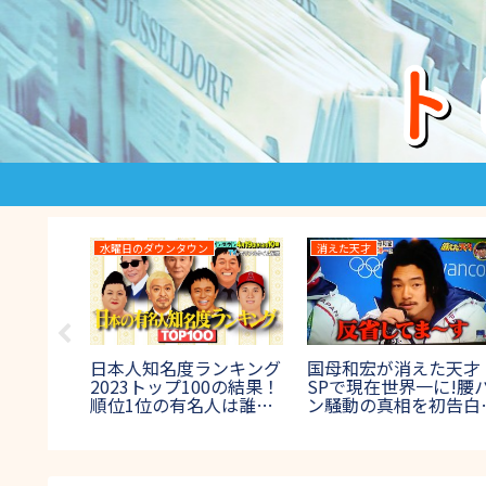
27時間テレビ
大食い王決定戦
高校野球
27時間テレビ400m走サ
大食い王決定戦2023の
高校野
バイバルの結果！優勝者
結果＆優勝者！出場者や
ーダー
や出場者は誰？ワイナイ
ゲスト出演者も紹介【テ
校チア
ナ参戦【鬼レンチャン】
レビ東京】
集！【