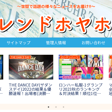
～世間で話題の様々なニュースをお届け!!～
サイトマップ
管理人情報
お問い合わせ
IPPONグランプリ
THE鬼タイジ
球2022のチアリ
IPPONグランプリ2023
THE鬼タイジ
がかわいい！出場
春のお題＆回答一覧！写
治)2023夏
ガールの美女画像
真で一言や一般回答まと
ボス鬼の正体
夏の甲子園】
め【第28回5月13日放
は？【フジ鬼
送】
ス富士山】