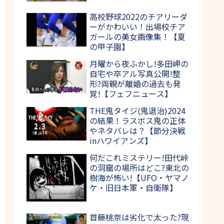
高校野球2022のチアリーダ
ーがかわいい！出場校チア
ガールの美女画像集！【夏
の甲子園】
月曜から夜ふかし!多田岬の
自宅や卒アル写真公開!整
形?両親が離婚の過去も発
覚!【フェフニュース】
THE鬼タイジ(鬼退治)2024
の結果！ラスボス鬼の正体
やネタバレは？【節分決戦
inハワイアンズ】
何だこれミステリー!田代峠
の洞窟の場所はどこ?東北の
樹海が怖い!【UFO・ヤマノ
ケ・旧日本軍・自衛隊】
首藤桃奈は劣化で太った?現