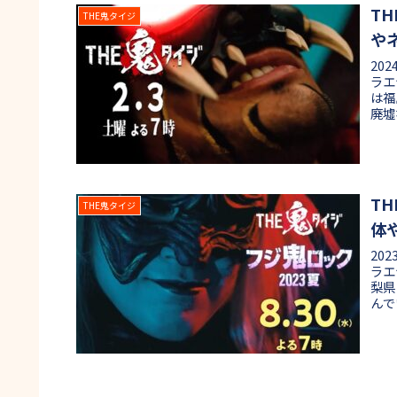
T
THE鬼タイジ
や
20
ラエ
は福
廃墟
華な
てラ
アン
を紹
T
THE鬼タイジ
体
20
ラエ
梨県
んで
全制
か？
鋭4