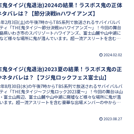
HE鬼タイジ(鬼退治)2024の結果！ラスボス鬼の正体
ネタバレは？【節分決戦inハワイアンズ】
24年2月3日(土)の午後7時からTBS系列で放送されるサバイバルバ
ティ「THE鬼タイジ～節分決戦inハワイアンズ～」！今回の舞台
島県いわき市のスパリゾートハワイアンズ、富士山麓や山中湖に
など様々な場所に鬼が潜んでいます。超一流アスリートを含む豪
出場メンバーの中から完全制覇したプレイヤーはいるのか、そし
スボス鬼の正体は誰なのか？完全占拠されたスパリゾートハワイ
ズのTHE鬼タイジ2024、16名の精鋭4チームの結果や獲得賞金額
2024.02.02
介します！
HE鬼タイジ(鬼退治)2023夏の結果！ラスボス鬼の正
やネタバレは？【フジ鬼ロックフェス富士山】
23年8月30日(水)の午後7時からTBS系列で放送されるサバイバルバ
ティ「THE鬼タイジ～フジ鬼ロック2023夏～」！今回の舞台は山
・富士山周辺、富士山麓や山中湖に廃墟など様々な場所に鬼が潜
います。超一流アスリートを含む豪華な出場メンバーの中から完
覇したプレイヤーはいるのか、そしてラスボス鬼の正体は誰なの
完全占拠された夏フェスで開催のTHE鬼タイジ2023夏、16名の精
チームの結果や獲得賞金額を紹介します！
2023.08.27