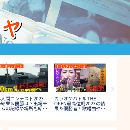
高校野球
27時間テレビ
高校野球2023のチアガ
27時間テレビ2023 マラ
！ラス
ールがかわいい！出場校
ソンの結果速報！100キ
タバレ
のチアリーダー女子画像
ロマラソンの優勝者や出
クフェ
集【夏の甲子園】
場者は誰？【賞金1000
万円】