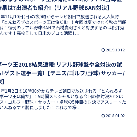
結果は?出演者も紹介!【リアル野球BAN対決】
19年11月10日(日)の夜9時からテレビ朝日で放送される大人気特
『とんねるずのスポーツ王は俺だ!!』！今回は夏ではなく秋の開催
ね！恒例のリアル野球BANで石橋貴明さんと対決するのは松井秀
んです！高校そして日米のプロで活躍し...
2019.10.12
ポーツ王2018結果速報!リアル野球盤や全対決の試
も!ゲスト選手一覧!【テニス/ゴルフ/野球/サッカー/
球】
18年1月2日の18時30分からテレビ朝日で放送される『とんねるず
ポーツ王は俺だ』！5時間スペシャルとなる今回の夢対決2018は
ス・ゴルフ・野球・サッカー・卓球の5種目の対決でアスリートた
とんねるずと勝負しました！これまで様...
2018.01.02