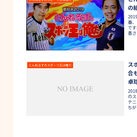
の
20
番、
です
喜さ
ス
とんねるずのスポーツ王は俺だ
合
卓
20
のス
テニ
ちが