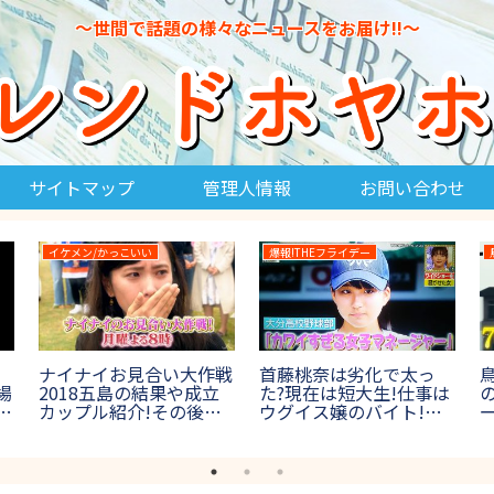
～世間で話題の様々なニュースをお届け!!～
サイトマップ
管理人情報
お問い合わせ
IPPONグランプリ
THE鬼タイジ
 DAY(ザダン
IPPONグランプリ2023
THE鬼タイジ(鬼退
2の結果＆優
春のお題＆回答一覧！写
治)2023夏の結果
者(決勝進
真で一言や一般回答まと
ボス鬼の正体やネ
員も紹介！
め【第28回5月13日放
は？【フジ鬼ロッ
本一決定戦】
送】
ス富士山】