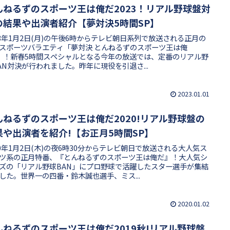
んねるずのスポーツ王は俺だ2023！リアル野球盤対
の結果や出演者紹介【夢対決5時間SP】
23年1月2日(月)の午後6時からテレビ朝日系列で放送される正月の
スポーツバラエティ「夢対決 とんねるずのスポーツ王は俺
!」！新春5時間スペシャルとなる今年の放送では、定番のリアル野
AN対決が行われました。昨年に現役を引退さ...
2023.01.01
んねるずのスポーツ王は俺だ2020!リアル野球盤の
果や出演者を紹介!【お正月5時間SP】
20年1月2日(木)の夜6時30分からテレビ朝日で放送される大人気ス
ツ系の正月特番、『とんねるずのスポーツ王は俺だ』！大人気シ
ズの「リアル野球BAN」にプロ野球で活躍したスター選手が集結
した。世界一の四番・鈴木誠也選手、ミス...
2020.01.02
んねるずのスポーツ王は俺だ2019秋!リアル野球盤