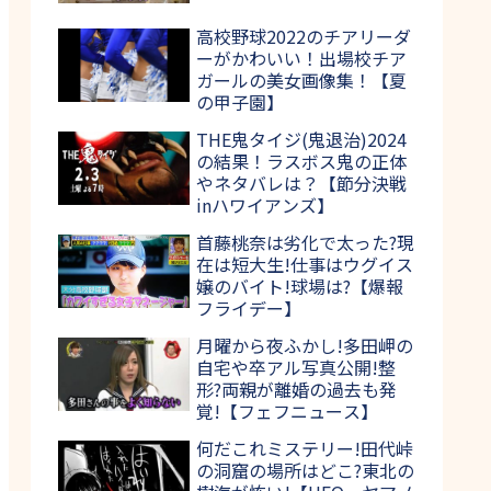
高校野球2022のチアリーダ
ーがかわいい！出場校チア
ガールの美女画像集！【夏
の甲子園】
THE鬼タイジ(鬼退治)2024
の結果！ラスボス鬼の正体
やネタバレは？【節分決戦
inハワイアンズ】
首藤桃奈は劣化で太った?現
在は短大生!仕事はウグイス
嬢のバイト!球場は?【爆報
フライデー】
月曜から夜ふかし!多田岬の
自宅や卒アル写真公開!整
形?両親が離婚の過去も発
覚!【フェフニュース】
何だこれミステリー!田代峠
の洞窟の場所はどこ?東北の