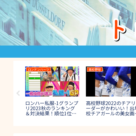
ラオケ★バトル
THE鬼タイジ
THE DANCE DAY
ケバトルTHE
THE鬼タイジ(鬼退
THE DANCE
N最高位戦2023の結
治)2024の結果！ラスボ
スデイ)202
優勝者！歌唱曲や出
ス鬼の正体やネタバレ
勝速報！出場
も紹介【プロアマ混
は？【節分決戦inハワイ
出者)や審査
アンズ】
【ダンス日