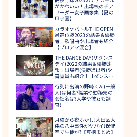
がかわいい！出場校のチア
リーダー女子画像集【夏の
甲子園】
カラオケバトルTHE OPEN
最高位戦2023の結果＆優勝
者！歌唱曲や出場者も紹介
【プロアマ混合】
THE DANCE DAY(ザダンス
デイ)2022の結果＆優勝速
報！出場者(決勝進出者)や
審査員も紹介！【ダンス日
本一決定戦】
行列に出演の野崎くん(一般
人)は何者?職業や勤務先の
会社名は?大学や彼女も調
査!
月曜から夜ふかし!大田区大
森の八中事件がヤバイ!保健
室で生徒が?【真相まとめ】