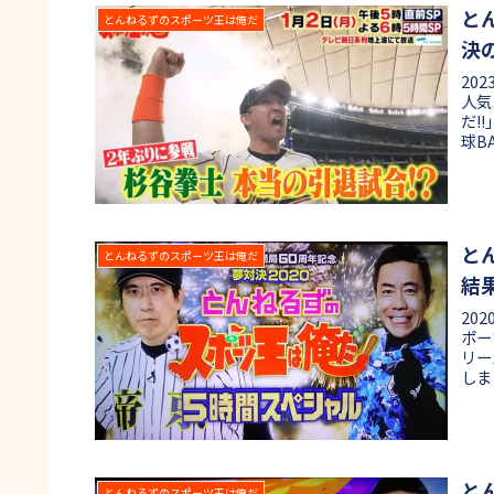
と
とんねるずのスポーツ王は俺だ
決
20
人気
だ!
球B
と
とんねるずのスポーツ王は俺だ
結
20
ポー
リー
しま
と
とんねるずのスポーツ王は俺だ