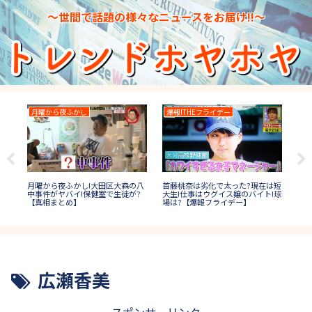
～世間で話題の様々なニュースをお届け!!～
月曜から夜ふかし
爆報!THEフライデー
高
高校
月曜から夜ふかし!大田区大森の八
首藤桃奈は劣化で太った?現在は短
ウ
わ
中事件がヤバイ!保健室で生徒が?
大生!仕事はウグイス嬢のバイト!球
?
画
【真相まとめ】
場は?【爆報フライデー】
広瀬香美