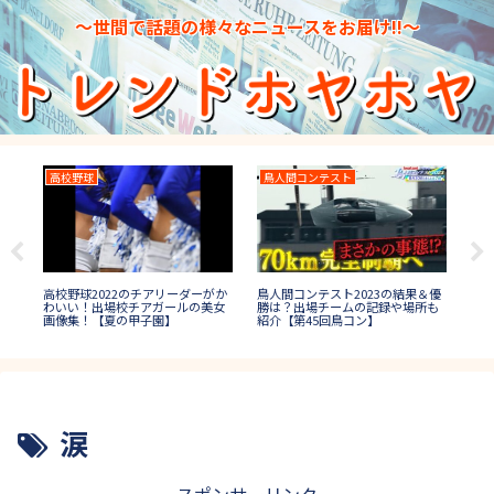
～世間で話題の様々なニュースをお届け!!～
高校野球
鳥人間コンテスト
水
高校野球2022のチアリーダーがか
日本
鳥人間コンテスト2023の結果＆優
場者
わいい！出場校チアガールの美女
プ1
勝は？出場チームの記録や場所も
画像集！【夏の甲子園】
誰
紹介【第45回鳥コン】
涙