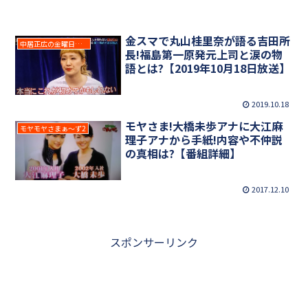
金スマで丸山桂里奈が語る吉田所
中居正広の金曜日のスマイルたちへ
長!福島第一原発元上司と涙の物
語とは?【2019年10月18日放送】
2019.10.18
モヤさま!大橋未歩アナに大江麻
モヤモヤさまぁ～ず2
理子アナから手紙!内容や不仲説
の真相は?【番組詳細】
2017.12.10
スポンサーリンク