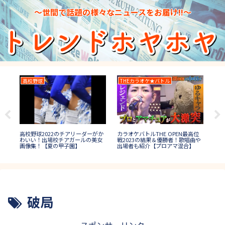
～世間で話題の様々なニュースをお届け!!～
高校野球
THEカラオケ★バトル
T
高校野球2022のチアリーダーがか
3秋
カラオケバトルTHE OPEN最高位
TH
わいい！出場校チアガールの美女
1位
戦2023の結果＆優勝者！歌唱曲や
果
画像集！【夏の甲子園】
ケ
出場者も紹介【プロアマ混合】
は？
破局