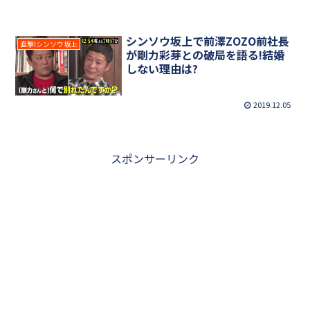
シンソウ坂上で前澤ZOZO前社長
直撃!シンソウ坂上
が剛力彩芽との破局を語る!結婚
しない理由は?
2019.12.05
スポンサーリンク