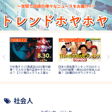
～世間で話題の様々なニュースをお届け!!～
THE鬼タイジ
水曜日のダウンタウン
イ
日本人知名度ランキング2023トッ
結果
THE鬼タイジ(鬼退治)2023夏の結
ナイ
プ100の結果！順位1位の有名人は
者や
果！ラスボス鬼の正体やネタバレ
の結
誰？【水曜日のダウンタウン】
】
は？【フジ鬼ロックフェス富士
結婚
山】
社会人