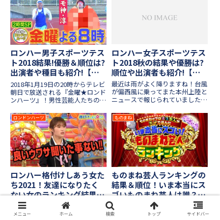
ロンハー女子スポーツテス
ロンハー男子スポーツテス
ト2018秋の結果や優勝は?
ト2018結果!優勝＆順位は?
順位や出演者も紹介!【女
出演者や種目も紹介!【番
性芸能人による運動会】
組詳細】
最近は雨がよく降りますね！台風
2018年1月19日の20時からテレビ
が偏西風に乗ってまた本州上陸と
朝日で放送される『金曜★ロンド
ニュースで報じられていました
ンハーツ』！男性芸能人たちの身
が、さすがに勘弁してもらいたい
体能力を測る"スポーツテスト"が
です！せっかく暑い夏が終わって
開催されます！冬の間に鈍ってい
ロンドンハーツ
ものまね
涼しい秋がやってきたというの
た体を起こし、飛ぶ・走る・投げ
に、天候不良や台風被害などが尽
るの体力測定に23名の芸能人が
きなくて出かける気も失せますよ
参加しました！以前女...
本当...
ロンハー格付けしあう女た
ものまね芸人ランキングの
ち2021！友達になりたく
結果＆順位！いま本当にス
ない女のランキング結果や
ゴいものまね芸人は誰？
出演者紹介！【2021年8月
【2021年5月27日テレビ東
2021年8月31日(火)の夜11時20分
2021年5月27日の夜7時58分から
31日放送】
京】
からテレビ朝日で放送される深夜
テレビ東京で放送される「ものま
メニュー
ホーム
検索
トップ
サイドバー