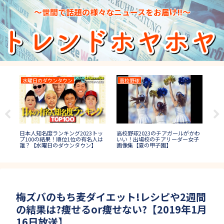
～世間で話題の様々なニュースをお届け!!～
水曜日のダウンタウン
高校野球
マ
日本人知名度ランキング2023トッ
ル
高校野球2023のチアガールがかわ
マ
プ100の結果！順位1位の有名人は
ワ
いい！出場校のチアリーダー女子
マ納
誰？【水曜日のダウンタウン】
画像集【夏の甲子園】
【2
梅ズバのもち麦ダイエット!レシピや2週間
の結果は?痩せるor痩せない?【2019年1月
16日放送】