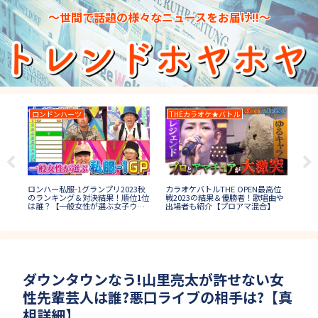
～世間で話題の様々なニュースをお届け!!～
ロンドンハーツ
THEカラオケ★バトル
I
IP
の八
ロンハー私服-1グランプリ2023秋
カラオケバトルTHE OPEN最高位
回
?
のランキング＆対決結果！順位1位
戦2023の結果＆優勝者！歌唱曲や
まと
は誰？【一般女性が選ぶ女子ウケ
出場者も紹介【プロアマ混合】
秋コーデ】
ダウンタウンなう!山里亮太が許せない女
性先輩芸人は誰?悪口ライブの相手は?【真
相詳細】