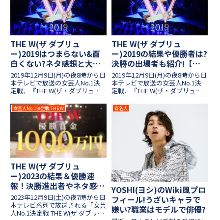
者からは批判...
反響が良かったとのこ...
THE W(ザ ダブリュ
THE W(ザ ダブリュ
ー)2019はつまらない&面
ー)2019の結果や優勝者は?
白くない?ネタ感想と大会
決勝の出場者も紹介!【女
を評価!【女芸人ナンバー
芸人ナンバーワン決定戦】
2019年12月9日(月)の夜8時から日
2019年12月9日(月)の夜8時から日
ワン決定戦】
本テレビで放送の女芸人No.1決
本テレビで放送の女芸人No.1決
定戦、『THE W(ザ・ダブリュ
定戦、『THE W(ザ・ダブリュ
ー)』！今年は3時のヒロインが優
ー)』！女芸人の中で誰が一番面
勝を果たし、大会を締めくくりま
白いのか、最高のネタで勝負して
女芸人No.1決定戦 THE W
有名人
したね。しかし今年もネットでは
いきます！モノマネ、漫才、コン
酷評されており、全体としては
トなどのジャンルでベテランから
「つまらない」「...
若手まで多数の女...
THE W(ザ ダブリュ
ー)2023の結果＆優勝速
報！決勝進出者やネタ感想
YOSHI(ヨシ)のWiki風プロ
も紹介【女芸人No.1決定
2023年12月9日(土)の夜7時から日
フィール!うざいキャラで
戦】
本テレビ系列で放送される「女芸
嫌い?職業はモデルで俳優?
人No.1決定戦 THE W(ザ ダブリュ