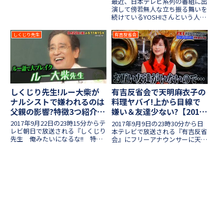
ー)」！女芸人(アマチュア含む)だ
最近、日本テレビ系列の番組に出
けがエントリーされ、今年のナン
演して傍若無人な立ち振る舞いを
バーワンを決めるお笑い大会も7
続けているYOSHIさんという人物
年目となりました。今大会もファ
がいますね！YOSHIとはいったい
イナリスト12組が決勝1回戦で3
何者なのか、今のところ
しくじり先生
有吉反省会
グループに分かれてネタを披露
Wikipediaも無いですね。「ウザ
し、各グループで審査員から最も
い」「嫌い」とネットで叩かれ、
面白いと評価された出場者がファ
一躍有名人となりました...
イナルラウンドに進出します。果
たして優勝したのは誰なのか、最
終決戦で第7代女王が決まるTHE
W2023決勝の気になる結果やネタ
しくじり先生!ルー大柴が
有吉反省会で天明麻衣子の
感想を紹介します！
ナルシストで嫌われるのは
料理ヤバイ!上から目線で
父親の影響?特徴3つ紹介!
嫌い＆友達少ない?【2017
【番組詳細】
年9月9日放送】
2017年9月22日の23時15分からテ
2017年9月9日の23時30分から日
レビ朝日で放送される『しくじり
本テレビで放送される『有吉反省
先生 俺みたいになるな!! 特別
会』にフリーアナウンサーに天明
編』にルー大柴さんが登場しま
麻衣子さんが出演します！"料理
す！昔は独特のキャラクターで一
が下手"・"友達がいない"など、
躍有名になり、一度干された後に
そのひどい人間性を反省しに来て
「ルー語」が流行って女子高生を
います！いったいどんなことを紹
中心に人気でしたよね...
介するのでしょうか？