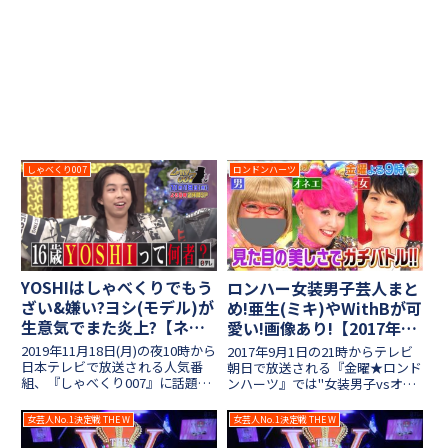
しゃべくり007
ロンドンハーツ
YOSHIはしゃべくりでもう
ロンハー女装男子芸人まと
ざい&嫌い?ヨシ(モデル)が
め!亜生(ミキ)やWithBが可
生意気でまた炎上?【ネッ
愛い!画像あり!【2017年9
トの反応】
月1日放送】
2019年11月18日(月)の夜10時から
2017年9月1日の21時からテレビ
日本テレビで放送される人気番
朝日で放送される『金曜★ロンド
組、『しゃべくり007』に話題の
ンハーツ』では"女装男子vsオネ
モデル、YOSHI(ヨシ)さんが登場
エvs女芸人"が対決する『見た目
します！年齢はまだ16歳ながら
ビューティーカップ』が放送され
女芸人No.1決定戦 THE W
女芸人No.1決定戦 THE W
目上の人間にもタメ口で喋るノリ
ます！今回出演した男芸人たちも
のいいキャラですね。しかし視聴
クオリティが高く、新メンバーの