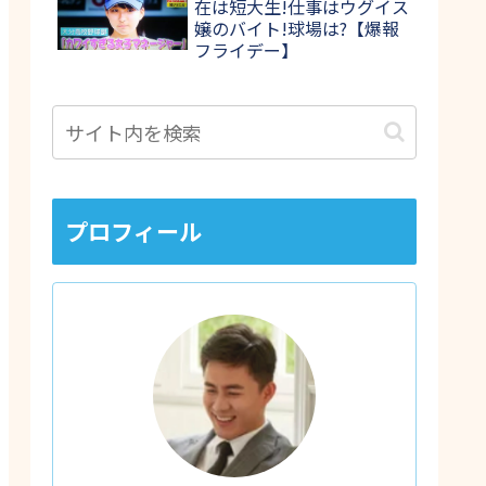
在は短大生!仕事はウグイス
嬢のバイト!球場は?【爆報
フライデー】
プロフィール