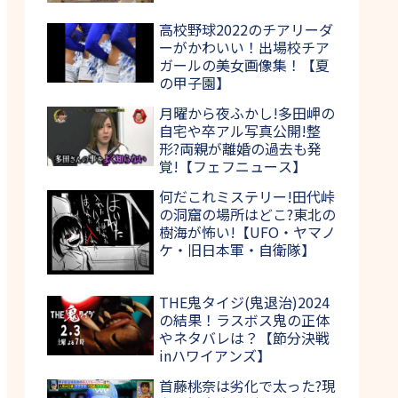
高校野球2022のチアリーダ
ーがかわいい！出場校チア
ガールの美女画像集！【夏
の甲子園】
月曜から夜ふかし!多田岬の
自宅や卒アル写真公開!整
形?両親が離婚の過去も発
覚!【フェフニュース】
何だこれミステリー!田代峠
の洞窟の場所はどこ?東北の
樹海が怖い!【UFO・ヤマノ
ケ・旧日本軍・自衛隊】
THE鬼タイジ(鬼退治)2024
の結果！ラスボス鬼の正体
やネタバレは？【節分決戦
inハワイアンズ】
首藤桃奈は劣化で太った?現