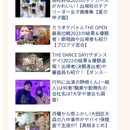
がかわいい！出場校のチア
リーダー女子画像集【夏の
甲子園】
カラオケバトルTHE OPEN
最高位戦2023の結果＆優勝
者！歌唱曲や出場者も紹介
【プロアマ混合】
THE DANCE DAY(ザダンス
デイ)2022の結果＆優勝速
報！出場者(決勝進出者)や
審査員も紹介！【ダンス日
本一決定戦】
行列に出演の野崎くん(一般
人)は何者?職業や勤務先の
会社名は?大学や彼女も調
査!
月曜から夜ふかし!大田区大
森の八中事件がヤバイ!保健
室で生徒が?【真相まとめ】