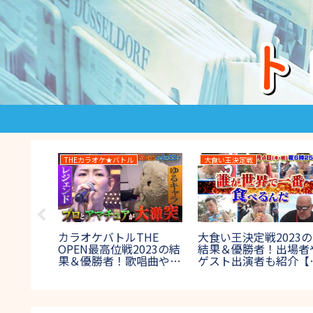
THE鬼タイジ
ロンドンハーツ
のチアリ
THE鬼タイジ(鬼退
ロンハー私服-1グラン
い！出場
治)2023夏の結果！ラス
リ2023秋のランキング
美女画像
ボス鬼の正体やネタバレ
＆対決結果！順位1位
園】
は？【フジ鬼ロックフェ
誰？【一般女性が選ぶ
ス富士山】
子ウケ秋コーデ】