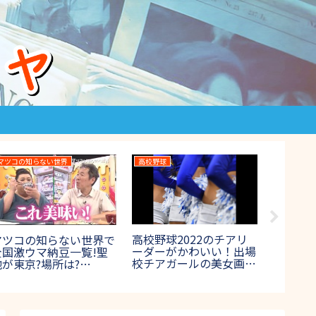
IPPONグランプリ
THE鬼タイジ
鳥人間コン
PPONグランプリ2023
THE鬼タイジ(鬼退
鳥人間コ
春のお題＆回答一覧！写
治)2024の結果！ラスボ
の結果
真で一言や一般回答まと
ス鬼の正体やネタバレ
ームの
め【第28回5月13日放
は？【節分決戦inハワイ
【第45
送】
アンズ】