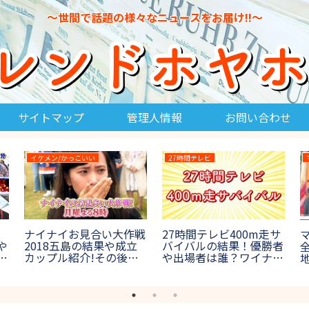
～世間で話題の様々なニュースをお届け!!～
サイトマップ
管理人情報
お問い合わせ
THE DANCE DAY
消えた天才
プ
THE DANCE DAY(ザダン
国母和宏が消えた天才
I
スデイ)2022の結果＆優
SPで現在世界一に!腰パ
は
勝速報！出場者(決勝進
ン騒動の真相を初告白!
女
出者)や審査員も紹介！
【2017年8月27日放送】
【ダンス日本一決定戦】