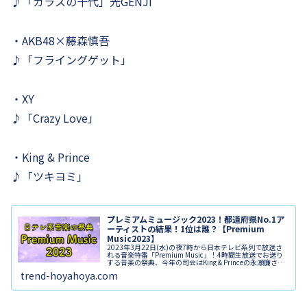
♪「ガラスの十代」光GENJI
・AKB48×藤森慎吾
♪「フライングゲット」
・XY
♪「Crazy Love」
・King & Prince
♪「ツキヨミ」
プレミアムミュージック2023！都道府県No.1ア
ーティストの結果！1位は誰？【Premium
Music2023】
2023年3月22日(水)の夜7時から日本テレビ系列で放送さ
れる音楽特番「Premium Music」！4時間生放送でお送り
する音楽の祭典、今年の司会はKing & Princeの永瀬廉さん
と女優の芳根京子さんが担当します。そして今回も「都...
trend-hoyahoya.com