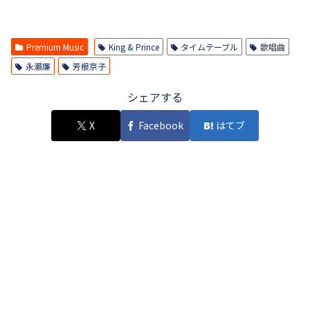
Premium Music
King & Prince
タイムテーブル
歌唱曲
永瀬廉
芳根京子
シェアする
X
Facebook
はてブ