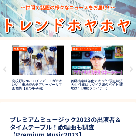
～世間で話題の様々なニュースをお届け!!～
高校野球
爆報!THEフライデー
大
大食
五島
高校野球2023のチアガールがかわ
首藤桃奈は劣化で太った?現在は短
者
の後
いい！出場校のチアリーダー女子
大生!仕事はウグイス嬢のバイト!球
【
画像集【夏の甲子園】
場は?【爆報フライデー】
プレミアムミュージック2023の出演者＆
タイムテーブル！歌唱曲も調査
【Premium Music2023】