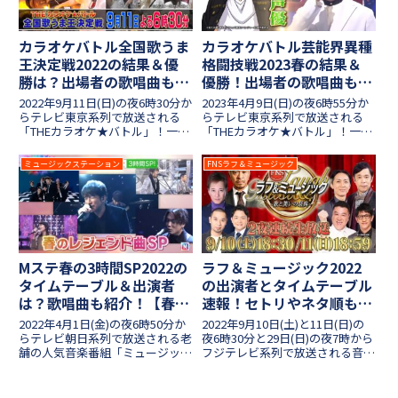
するなど、贅沢なラインナップと
なっていますね。素敵なステージ
で夏の夜を彩る音楽の祭典、気に
カラオケバトル全国歌うま
カラオケバトル芸能界異種
なるタイムテーブルや歌唱曲を調
王決定戦2022の結果＆優
格闘技戦2023春の結果＆
査しました！
勝は？出場者の歌唱曲も紹
優勝！出場者の歌唱曲も紹
介【アマチュア一般人】
介【芸能人スペシャル春の
2022年9月11日(日)の夜6時30分か
2023年4月9日(日)の夜6時55分か
陣】
らテレビ東京系列で放送される
らテレビ東京系列で放送される
「THEカラオケ★バトル」！一般
「THEカラオケ★バトル」！一流
人の参加となる「全国歌うま王決
タレントが参加する「芸能界歌の
定戦」、歌唱力に自信を持つアマ
異種格闘技戦 春の陣」が開催、
ミュージックステーション
FNSラフ＆ミュージック
チュアさんが集いました。全国
歌唱力に自信を持つ芸能人14名
5998人が応募したオーディショ
が集いました。今回は「歌まね
ンから選ばれており...
No.1決定戦」「芸能...
Mステ春の3時間SP2022の
ラフ＆ミュージック2022
タイムテーブル＆出演者
の出演者とタイムテーブル
は？歌唱曲も紹介！【春の
速報！セトリやネタ順も紹
レジェンド曲スペシャル】
介【FNS歌と笑いの祭典】
2022年4月1日(金)の夜6時50分か
2022年9月10日(土)と11日(日)の
らテレビ朝日系列で放送される老
夜6時30分と29日(日)の夜7時から
舗の人気音楽番組「ミュージック
フジテレビ系列で放送される音楽
ステーション」！春の3時間スペ
バラエティ「FNSラフ&ミュージ
シャルとなる今回の放送では「レ
ック 〜歌と笑いの祭典〜」！ダ
ジェンド曲SP」と題し、
ウンタウンの松本人志さんを筆頭