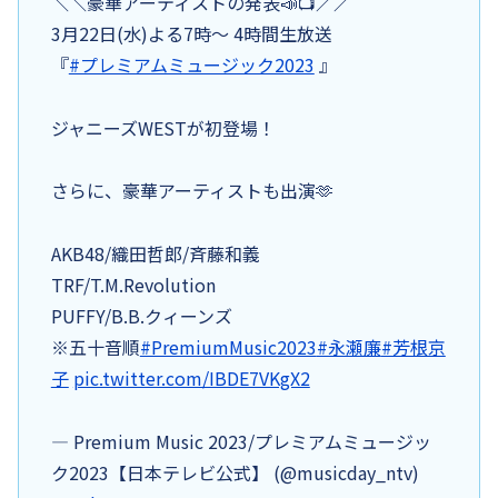
＼＼豪華アーティストの発表📣📺／／
3月22日(水)よる7時～ 4時間生放送
『
#プレミアムミュージック2023
』
ジャニーズWESTが初登場！
さらに、豪華アーティストも出演🫶
AKB48/織田哲郎/斉藤和義
TRF/T.M.Revolution
PUFFY/B.B.クィーンズ
※五十音順
#PremiumMusic2023
#永瀬廉
#芳根京
子
pic.twitter.com/IBDE7VKgX2
— Premium Music 2023/プレミアムミュージッ
ク2023【日本テレビ公式】 (@musicday_ntv)