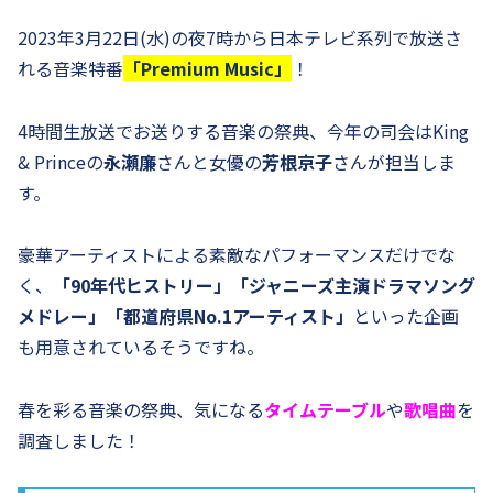
2023年3月22日(水)の夜7時から日本テレビ系列で放送さ
れる音楽特番
「Premium Music」
！
4時間生放送でお送りする音楽の祭典、今年の司会はKing
& Princeの
永瀬廉
さんと女優の
芳根京子
さんが担当しま
す。
豪華アーティストによる素敵なパフォーマンスだけでな
く、
「90年代ヒストリー」「ジャニーズ主演ドラマソング
メドレー」「都道府県No.1アーティスト」
といった企画
も用意されているそうですね。
春を彩る音楽の祭典、気になる
タイムテーブル
や
歌唱曲
を
調査しました！