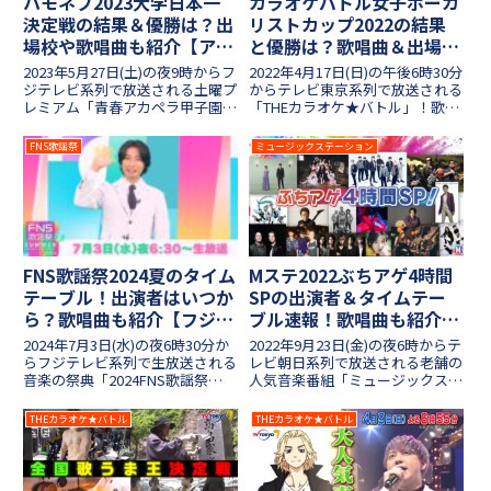
ハモネプ2023大学日本一
カラオケバトル女子ボーカ
決定戦の結果＆優勝は？出
リストカップ2022の結果
場校や歌唱曲も紹介【アカ
と優勝は？歌唱曲＆出場者
ペラ青春フェスSP】
一覧も！
2023年5月27日(土)の夜9時からフ
2022年4月17日(日)の午後6時30分
ジテレビ系列で放送される土曜プ
からテレビ東京系列で放送される
レミアム「青春アカペラ甲子園
「THEカラオケ★バトル」！歌う
全国ハモネプリーグ」！アカペラ
ま女王を決める「最強女子ボーカ
大学日本一決定戦となる今年一発
ル決定戦」、今年も大物歌手や元
FNS歌謡祭
ミュージックステーション
目のハモネプでは、12組の出場
アイドルなどが出場して熾烈な対
校による「大学対抗戦」が開催さ
決が繰り広げられました。歌唱力
れました。ゲストのL...
に絶対の自信を持...
FNS歌謡祭2024夏のタイム
Mステ2022ぶちアゲ4時間
テーブル！出演者はいつか
SPの出演者＆タイムテー
ら？歌唱曲も紹介【フジテ
ブル速報！歌唱曲も紹介！
レビ】
【9月23日今日】
2024年7月3日(水)の夜6時30分か
2022年9月23日(金)の夜6時からテ
らフジテレビ系列で生放送される
レビ朝日系列で放送される老舗の
音楽の祭典「2024FNS歌謡祭
人気音楽番組「ミュージックステ
夏」！フジテレビ最大の音楽祭が
ーション」！秋の4時間スペシャ
今年の夏も開催され、豪華アーテ
ルとなる今回の放送では「ぶちア
THEカラオケ★バトル
THEカラオケ★バトル
ィストによるパフォーマンスが披
ゲ4時間SP」と題し、定番の盛り
露されます。出演者は反町隆史さ
上がり曲を豪華なアーティストが
んや菅田将暉さんといった俳優
披露してくれます！...
や、B'zの稲葉浩志さんが揃出演