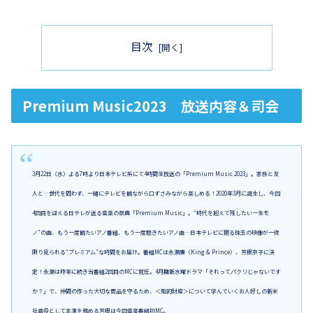
目次
Premium Music2023 放送内容＆司会
3月22日（水）よる7時より日本テレビ系にて4時間生放送の「Premium Music 2023」。家族と友
人と…世代を問わず、一緒にテレビを観ながら口ずさみながら楽しめる！2020年3月に誕生し、今回
4回目を迎える日テレが送る音楽の祭典「Premium Music」。“時代を超えて残したい一生モ
ノ”の曲、もう一度観たいアノ番組、もう一度聴きたいアノ曲…日本テレビに眠る珠玉の映像が一夜
限り見られる“プレミアム”な時間をお届け。番組MCは永瀬廉（King & Prince）、芳根京子に決
定！永瀬は昨年に続き当番組2回目のMCに就任。4月期新水曜ドラマ「それってパクリじゃないです
か？」で、仲間の作った大切な商品を守るため、＜知的財産＞について学んでいくお人好しの新米
社員役として主演を務める芳根は今回音楽番組初MC。