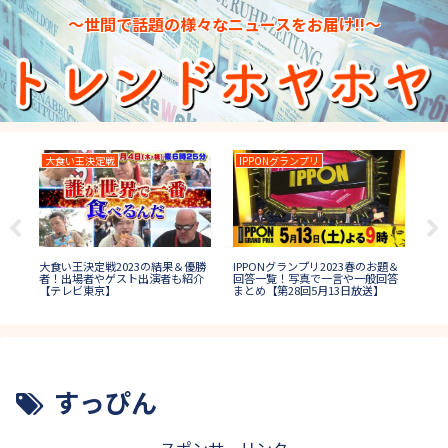
～世間で話題の様々なニュースをお届け!!～
戦
IPPONグランプリ
THE DANCE DAY
2023の結果＆優勝
IPPONグランプリ2023春のお題＆
THE DANCE DAY(ザダンス
ゲスト出演者も紹介
回答一覧！写真で一言や一般回答
イ)2022の結果＆優勝速報
】
まとめ【第28回5月13日放送】
(決勝進出者)や審査員も紹
【ダンス日本一決定戦】
すっぴん