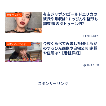
有吉ジャポン!ゴールドエリカの
有吉ジャポン
彼氏や月収は?すっぴんや整形も
調査!胸のタトゥーは何?
2018.03.23
今夜くらべてみました!最上もが
今夜くらべてみました
のすっぴん画像や自宅公開!家賃
や住所は?【番組詳細】
2017.11.29
スポンサーリンク