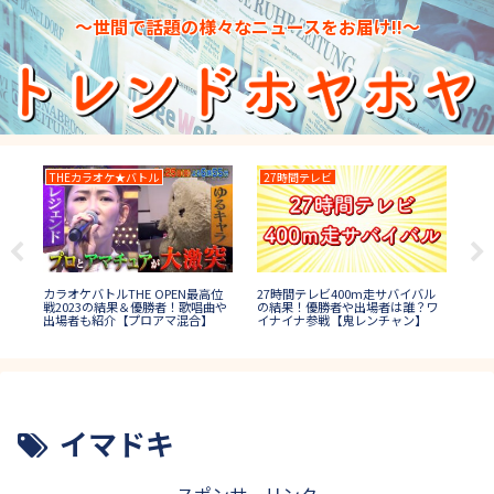
～世間で話題の様々なニュースをお届け!!～
THEカラオケ★バトル
27時間テレビ
TH
TH
＆優
カラオケバトルTHE OPEN最高位
27時間テレビ400m走サバイバル
イ)
も
戦2023の結果＆優勝者！歌唱曲や
の結果！優勝者や出場者は誰？ワ
(決
出場者も紹介【プロアマ混合】
イナイナ参戦【鬼レンチャン】
【
イマドキ