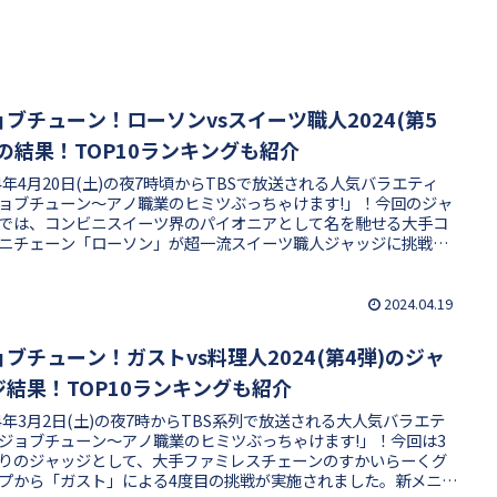
ョブチューン！ローソンvsスイーツ職人2024(第5
)の結果！TOP10ランキングも紹介
24年4月20日(土)の夜7時頃からTBSで放送される人気バラエティ
ョブチューン〜アノ職業のヒミツぶっちゃけます!」！今回のジャ
では、コンビニスイーツ界のパイオニアとして名を馳せる大手コ
ニチェーン「ローソン」が超一流スイーツ職人ジャッジに挑戦し
。5度目となる挑戦では従業員イチ押し商品TOP10メニューで挑
スイーツジャッジ最高記録となる9品合格を目指しました。いった
の商品が合格・不合格となったのでしょうか、気になる結果や審
2024.04.19
をまとめました！
ョブチューン！ガストvs料理人2024(第4弾)のジャ
ジ結果！TOP10ランキングも紹介
24年3月2日(土)の夜7時からTBS系列で放送される大人気バラエテ
ジョブチューン〜アノ職業のヒミツぶっちゃけます!」！今回は3
りのジャッジとして、大手ファミレスチェーンのすかいらーくグ
プから「ガスト」による4度目の挑戦が実施されました。新メニュ