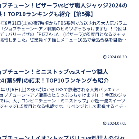
ョブチューン！ピザーラvsピザ職人ジャッジ2024の
果！TOP10ランキングも紹介【第5弾】
24年8月31日(土)の夜7時頃からTBS系列で放送される大人気バラエ
「ジョブチューン〜アノ職業のヒミツぶっちゃけます!」！今回は
デリバリーピザの「PIZZA-LA」(ピザーラ)が5度目となるジャッ
挑戦しました。従業員イチ推しメニュー10品で全品合格を目指し
が、果たして超一流ピザ職人の舌を唸らせることはできたのでし
か？10品中7品が新商品と攻めラインナップで挑むジャッジ第5
気になる合格・不合格の結果やTOP10ランキングを紹介します！
2024.08.30
ョブチューン！ミニストップvsスイーツ職人
24(第5弾)の結果！TOP10ランキングも紹介
24年7月6日(土)の夜7時頃からTBSで放送される人気バラエティ
ョブチューン〜アノ職業のヒミツぶっちゃけます!」！今回のジャ
では、大手コンビニチェーン「ミニストップ」が超一流スイーツ
ジャッジに5度目となる挑戦です。リベンジとして勝負するイチ押
品TOP10メニューは、いったいどの商品が合格・不合格となった
しょうか？新商品が6品と強気のラインナップで挑むミニストッ
気になる結果や審査員をまとめました！
2024.07.05
ョブチューン！イオントップバリュvs料理人のジャ