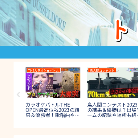
THEカラオケ★バトル
鳥人間コンテスト
1グランプ
カラオケバトルTHE
鳥人間コンテスト2023
ンキング
OPEN最高位戦2023の結
の結果＆優勝は？出場
位1位は
果＆優勝者！歌唱曲や出
ームの記録や場所も紹
が選ぶ女
場者も紹介【プロアマ混
【第45回鳥コン】
】
合】