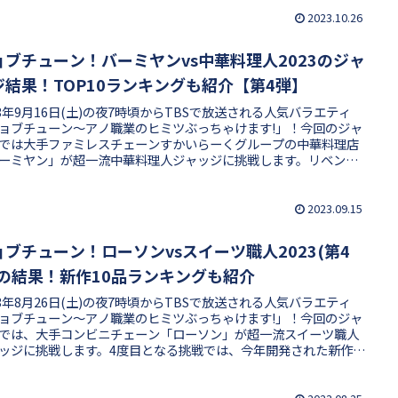
たちに判定してもらいます。従業員イチ推しメニュー10品で何品
できたのか、合格・不合格の結果やTOP10ランキングを紹介しま
2023.10.26
ョブチューン！バーミヤンvs中華料理人2023のジャ
ジ結果！TOP10ランキングも紹介【第4弾】
23年9月16日(土)の夜7時頃からTBSで放送される人気バラエティ
ョブチューン〜アノ職業のヒミツぶっちゃけます!」！今回のジャ
では大手ファミレスチェーンすかいらーくグループの中華料理店
ーミヤン」が超一流中華料理人ジャッジに挑戦します。リベンジ
ューや新メニューを盛り込んだ従業員イチ押しのトップ10ランキ
、いったいどの商品が合格・不合格となったのでしょうか？4度目
戦で全品合格を狙うバーミヤンの、気になる結果や審査員をまと
2023.09.15
した！
ョブチューン！ローソンvsスイーツ職人2023(第4
)の結果！新作10品ランキングも紹介
23年8月26日(土)の夜7時頃からTBSで放送される人気バラエティ
ョブチューン〜アノ職業のヒミツぶっちゃけます!」！今回のジャ
では、大手コンビニチェーン「ローソン」が超一流スイーツ職人
ッジに挑戦します。4度目となる挑戦では、今年開発された新作ス
ツのイチ押し商品TOP10メニューで挑むそうです。いったいどの
が合格・不合格となったのでしょうか、気になる結果や審査員を
めました！