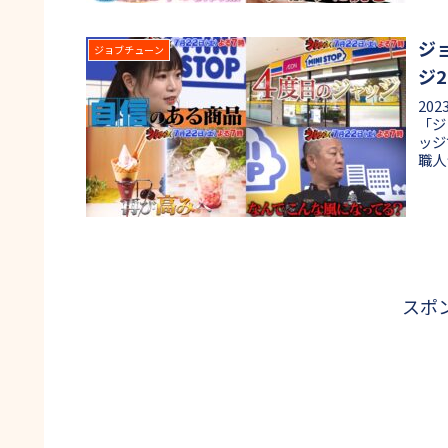
ジ
ジョブチューン
ジ
20
「ジ
ッジ
職人
し商
ので
復活
スポ