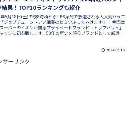
ジ結果！TOP10ランキングも紹介
24年5月18日(土)の夜8時頃からTBS系列で放送される大人気バラエ
「ジョブチューン〜アノ職業のヒミツぶっちゃけます!」！今回は
スーパーのイオンが誇るプライベートブランド「トップバリュ」
ャッジに初参戦します。50年の歴史を誇るブランドとして厳選さ
10品が登場、超一流料理人の舌を唸らせるべく初ジャッジ最多記
9品合格を目指します。従業員イチ推しメニュー10品で何品合格で
のか、合格・不合格の結果やTOP10ランキングを紹介します！
2024.05.16
ンサーリンク