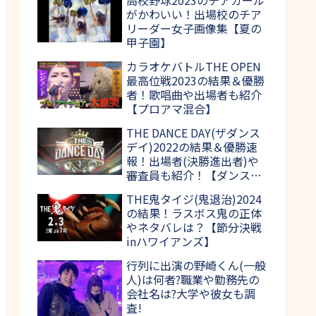
がかわいい！出場校のチア
リーダー女子画像集【夏の
甲子園】
カラオケバトルTHE OPEN
最高位戦2023の結果＆優勝
者！歌唱曲や出場者も紹介
【プロアマ混合】
THE DANCE DAY(ザダンス
デイ)2022の結果＆優勝速
報！出場者(決勝進出者)や
審査員も紹介！【ダンス日
本一決定戦】
THE鬼タイジ(鬼退治)2024
の結果！ラスボス鬼の正体
やネタバレは？【節分決戦
inハワイアンズ】
行列に出演の野崎くん(一般
人)は何者?職業や勤務先の
会社名は?大学や彼女も調
査!