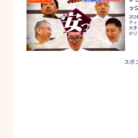
ッ
20
ティ
大手
がジ
れた
録の
きた
スポ