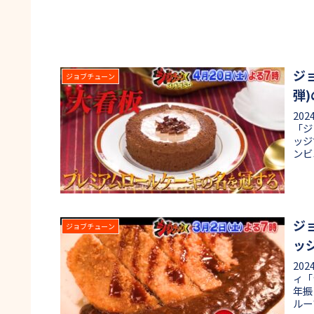
ジ
ジョブチューン
弾
20
「ジ
ッジ
ンビ
ます
み、
いど
査員
ジ
ジョブチューン
ッ
20
ィ「
年振
ルー