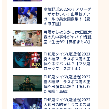
高校野球2022のチアリーダ
ーがかわいい！出場校チア
ガールの美女画像集！【夏
の甲子園】
月曜から夜ふかし!大田区大
森の八中事件がヤバイ!保健
室で生徒が?【真相まとめ】
THE鬼タイジ(鬼退治)2023
夏の結果！ラスボス鬼の正
体やネタバレは？【フジ鬼
ロックフェス富士山】
THE鬼タイジ(鬼退治)2022
春の結果！ラスボス鬼の正
体や出演者は誰？【呪われ
た房総半島編】
THE鬼タイジ(鬼退治)2022
大晦日の結果！ラスボス鬼