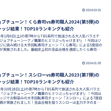
看板メニューで超一流料理人の舌を唸らせ、最大手の誇りをかけ
品合格を目指します。従業員イチ推しメニュー10品で何品合格で
のか、合格・不合格の結果やTOP10ランキングを紹介します！
2024.03.01
ョブチューン！くら寿司vs寿司職人2024(第5弾)の
ャッジ結果！TOP10ランキングも紹介
24年1月6日(土)の夜7時からTBS系列で放送される大人気バラエテ
ジョブチューン〜アノ職業のヒミツぶっちゃけます!」！今回はジ
ジに挑み続ける大手回転寿司チェーン「くら寿司」による5度目の
が実施されました。番組史上初の全品合格を達成したくら寿司
貴重な天然国産ものや創作ネタで超一流寿司職人たちに判定して
います。従業員イチ推しメニュー10品で何品合格できたのか、合
不合格の結果やTOP10ランキングを紹介します！
2024.01.05
ョブチューン！スシローvs寿司職人2023(第7弾)の
ャッジ結果！TOP10ランキングも紹介
23年10月28日(土)の夜7時からTBS系列で放送される大人気バラエ
「ジョブチューン〜アノ職業のヒミツぶっちゃけます!」！今回は
ッジでお馴染みの大手回転寿司チェーン「スシロー」による7度目
戦が実施されました！全品合格を狙うスシローは主力ネタのまぐ
3種類用意して「赤身」「中とろ」「大とろ」で勝負、超一流寿司