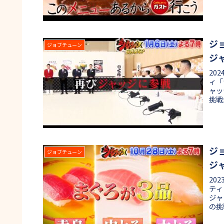
ーや
て全
きた
ジ
ジョブチューン
ジ
20
ィ「
ャッ
挑戦
は、
もら
格・
ジ
ジョブチューン
ジ
20
ティ
ジャ
の挑
ろを