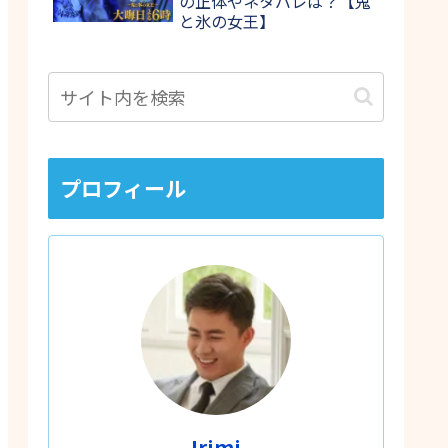
の正体やネタバレは？【鬼
と氷の女王】
プロフィール
Irimi