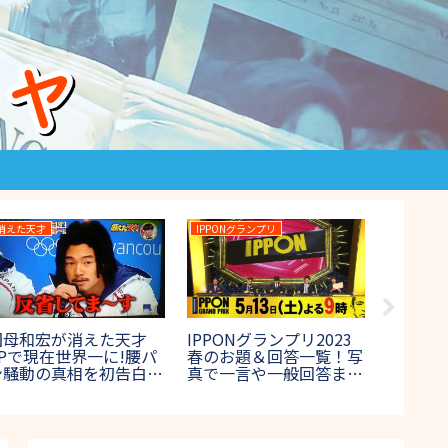
消えた天才
IPPONグランプリ
月曜から夜
国母和宏が消えた天才
IPPONグランプリ2023
月曜から
SPで現在世界一に!腰パ
春のお題＆回答一覧！写
区大森
ン騒動の真相を初告白!
真で一言や一般回答まと
イ!保健
2017年8月27日放送】
め【第28回5月13日放
相まと
送】