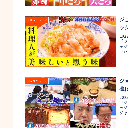
職人
合格
す！
ジ
ジョブチューン
ッ
20
「ジ
ッジ
「バ
メニ
ング
の挑
めま
ジ
ジョブチューン
弾
20
「ジ
ッジ
ジャ
イー
商品
まと