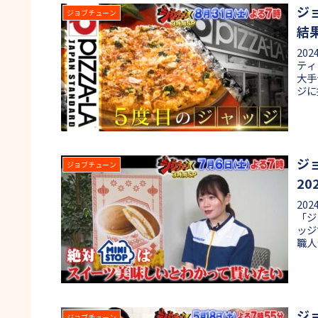
ジ
ジョブチューン
結
20
ティ
大手
ジに
ます
ょう
弾、
ジ
ジョブチューン
20
20
「ジ
ッジ
職人
し商
ので
プ、
ジ
ジョブチューン