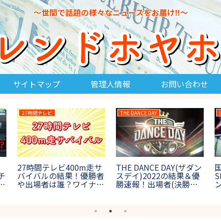
～世間で話題の様々なニュースをお届け!!～
サイトマップ
管理人情報
お問い合わせ
27時間テレビ
THE DANCE DAY
27時間テレビ400m走サ
THE DANCE DAY(ザダン
チ
バイバルの結果！優勝者
スデイ)2022の結果＆優
介
や出場者は誰？ワイナイ
勝速報！出場者(決勝進
ナ参戦【鬼レンチャン】
出者)や審査員も紹介！
【
【ダンス日本一決定戦】