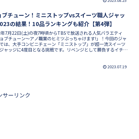
2023.08.25
ョブチューン！ミニストップvsスイーツ職人ジャッ
2023の結果！10品ランキングも紹介【第4弾】
23年7月22日(土)の夜7時頃からTBSで放送される人気バラエティ
ョブチューン〜アノ職業のヒミツぶっちゃけます!」！今回のジャ
では、大手コンビニチェーン「ミニストップ」が超一流スイーツ
ジャッジに4度目となる挑戦です。リベンジとして勝負するイチ押
品TOP10メニューは、いったいどの商品が合格・不合格となった
しょうか？回を追うごとに成績が悪くなっているミニストップは
できるのか、気になる結果や審査員をまとめました！
2023.07.19
ンサーリンク