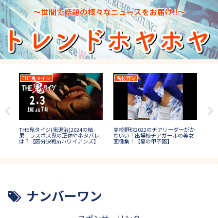
～世間で話題の様々なニュースをお届け!!～
THE鬼タイジ
高校野球
TH
トッ
高校野球2022のチアリーダーがか
TH
THE鬼タイジ(鬼退治)2024の結
人は
わいい！出場校チアガールの美女
イ)
果！ラスボス鬼の正体やネタバレ
画像集！【夏の甲子園】
(決
は？【節分決戦inハワイアンズ】
【
ナンバーワン