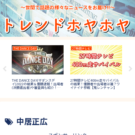
～世間で話題の様々なニュースをお届け!!～
THE DANCE DAY
27時間テレビ
ロ
THE DANCE DAY(ザダンスデ
五島
27時間テレビ400m走サバイバル
ロン
イ)2022の結果＆優勝速報！出場者
の後
の結果！優勝者や出場者は誰？ワ
の
(決勝進出者)や審査員も紹介！
イナイナ参戦【鬼レンチャン】
は
【ダンス日本一決定戦】
秋
中居正広