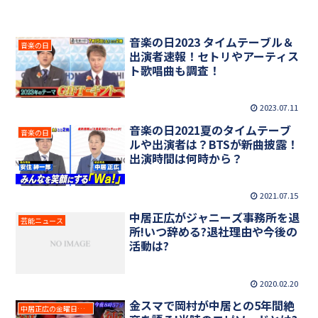
音楽の日2023 タイムテーブル＆
音楽の日
出演者速報！セトリやアーティス
ト歌唱曲も調査！
2023.07.11
音楽の日2021夏のタイムテーブ
音楽の日
ルや出演者は？BTSが新曲披露！
出演時間は何時から？
2021.07.15
中居正広がジャニーズ事務所を退
芸能ニュース
所!いつ辞める?退社理由や今後の
活動は?
2020.02.20
金スマで岡村が中居との5年間絶
中居正広の金曜日のスマイルたちへ