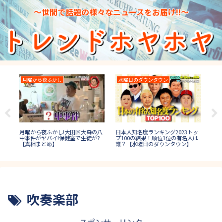
～世間で話題の様々なニュースをお届け!!～
月曜から夜ふかし
水曜日のダウンタウン
イ
日本人知名度ランキング2023トッ
＆優
月曜から夜ふかし!大田区大森の八
ナイ
プ100の結果！順位1位の有名人は
も
中事件がヤバイ!保健室で生徒が?
の結
誰？【水曜日のダウンタウン】
【真相まとめ】
結婚
吹奏楽部