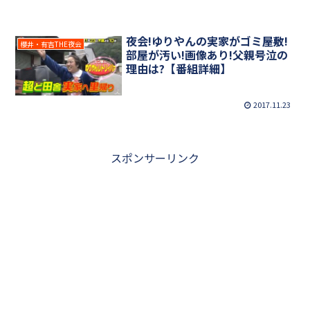
夜会!ゆりやんの実家がゴミ屋敷!
櫻井・有吉THE夜会
部屋が汚い!画像あり!父親号泣の
理由は?【番組詳細】
2017.11.23
スポンサーリンク