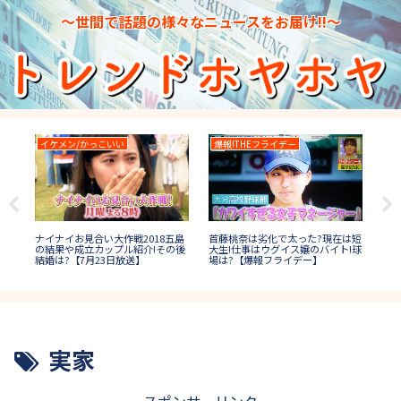
～世間で話題の様々なニュースをお届け!!～
イケメン/かっこいい
爆報!THEフライデー
TH
トッ
TH
ナイナイお見合い大作戦2018五島
首藤桃奈は劣化で太った?現在は短
人は
イ)
の結果や成立カップル紹介!その後
大生!仕事はウグイス嬢のバイト!球
(決
結婚は?【7月23日放送】
場は?【爆報フライデー】
【
実家