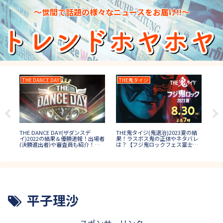
～世間で話題の様々なニュースをお届け!!～
THE DANCE DAY
THE鬼タイジ
イ
THE DANCE DAY(ザダンスデ
の八
THE鬼タイジ(鬼退治)2023夏の結
ナイ
イ)2022の結果＆優勝速報！出場者
?
果！ラスボス鬼の正体やネタバレ
の結
(決勝進出者)や審査員も紹介！
は？【フジ鬼ロックフェス富士
結婚
【ダンス日本一決定戦】
山】
平子理沙