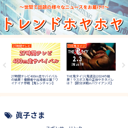
～世間で話題の様々なニュースをお届け!!～
27時間テレビ
THE鬼タイジ
TH
優勝
TH
27時間テレビ400m走サバイバル
THE鬼タイジ(鬼退治)2024の結
介
イ)
の結果！優勝者や出場者は誰？ワ
果！ラスボス鬼の正体やネタバレ
(決
イナイナ参戦【鬼レンチャン】
は？【節分決戦inハワイアンズ】
【
眞子さま