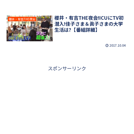
櫻井・有吉THE夜会!ICUにTV初
櫻井・有吉THE夜会
潜入!佳子さま＆眞子さまの大学
生活は?【番組詳細】
2017.10.04
スポンサーリンク