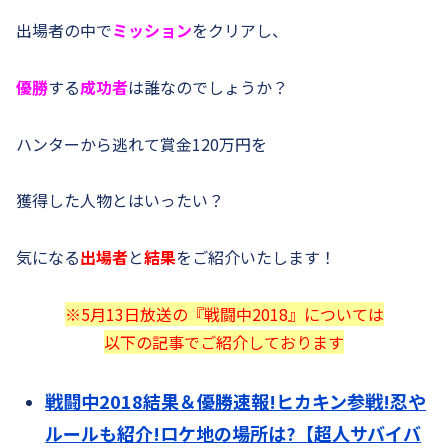
出場者の中で
ミッション
をクリアし、
優勝
する
成功者
は誰なのでしょうか？
ハンターから逃れて賞金120万円を
獲得した人物とはいったい？
気になる
出場者
と
結果
をご紹介いたします！
※5月13日放送の『戦闘中2018』については
以下の記事でご紹介しております
戦闘中2018結果＆優勝速報!ヒカキン参戦!忍や
ルールも紹介!ロケ地の場所は?【超人サバイバ