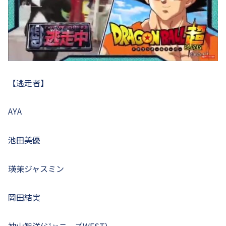
【逃走者】
AYA
池田美優
瑛茉ジャスミン
岡田結実
神山智洋(ジャニーズWEST)