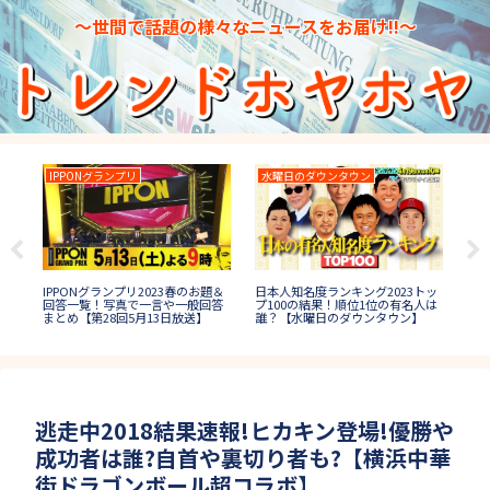
～世間で話題の様々なニュースをお届け!!～
IPPONグランプリ
水曜日のダウンタウン
月
IPPONグランプリ2023春のお題＆
日本人知名度ランキング2023トッ
3秋
月曜
回答一覧！写真で一言や一般回答
プ100の結果！順位1位の有名人は
1位
中事
まとめ【第28回5月13日放送】
誰？【水曜日のダウンタウン】
ケ
【
逃走中2018結果速報!ヒカキン登場!優勝や
成功者は誰?自首や裏切り者も?【横浜中華
街ドラゴンボール超コラボ】