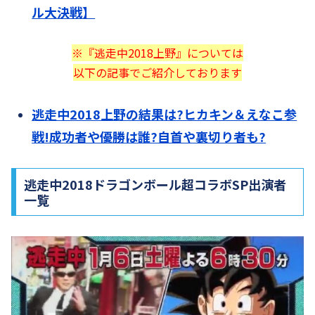
ル大決戦】
※『逃走中2018上野』については
以下の記事でご紹介しております
逃走中2018上野の結果は?ヒカキン＆えなこ参
戦!成功者や優勝は誰?自首や裏切り者も?
逃走中2018ドラゴンボール超コラボSP出演者
一覧