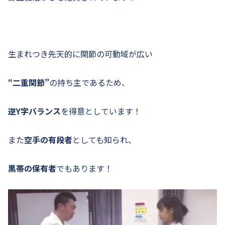
生まれつき先天的に関節の可動域が広い
“二重関節”
の持ち主であるため、
逆Y字バランス
を得意としています！
また
空手の有段者
としても知られ、
黒帯の保有者
でもあります！