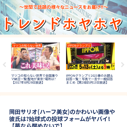
～世間で話題の様々なニュースをお届け!!～
マツコの知らない世界
IPPONグランプリ
月
IPPONグランプリ2023春のお題＆
かわ
月曜
マツコの知らない世界で全国激ウ
回答一覧！写真で一言や一般回答
子
中事
マ納豆一覧!聖地が東京?場所は?
まとめ【第28回5月13日放送】
【
【2017年8月29日放送】
岡田サリオ(ハーフ美女)のかわいい画像や
彼氏は?始球式の投球フォームがヤバイ!
【夢なら醒めないで】