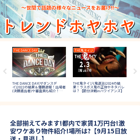
～世間で話題の様々なニュースをお届け!!～
THE DANCE DAY
THE鬼タイジ
月
THE DANCE DAY(ザダンスデ
THE鬼タイジ(鬼退治)2024の結
月曜
ウ
イ)2022の結果＆優勝速報！出場者
果！ラスボス鬼の正体やネタバレ
中事
?
(決勝進出者)や審査員も紹介！
は？【節分決戦inハワイアンズ】
【
【ダンス日本一決定戦】
全部揃えてみます!都内で家賃1万円台!激
安ワケあり物件紹介!場所は?【9月15日放
送・見逃し】