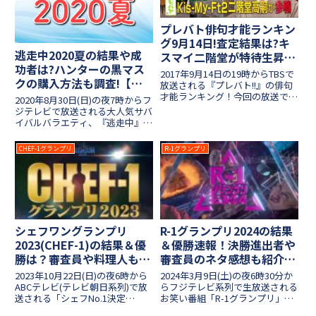
プレバト俳句才能ランキン
グ9月14日!査定結果は?キ
逃走中2020夏の結果や成
スマイ二階堂が特待生昇
功者は?ハンターの黒マス
格?【放送・見逃し】
2017年9月14日の19時からTBSで
クの購入方法も調査!【真
放送される『プレバト!!』の俳句
夏のハンターランド】
才能ランキング！今回の放送では
2020年8月30日(日)の夜7時からフ
Kis-My-Ft2の二階堂高嗣さんが4
ジテレビで放送される大人気サバ
回連続の凡人査定から脱却して才
イバルバラエティ、『逃走中』！
能アリ1位を獲ることができるの
今回は"真夏のハンターランド"と
でしょうか？そして才能ナシの最
いうことで、舞台はお台場の商業
CHEF-1グランプリ
R-1グランプリ
下位は誰...
施設です。ラグビー日本代表から
有名キッズ、そしてお笑い第7世
代など、人気の有名...
シェフワングランプリ
R-1グランプリ2024の結果
2023(CHEF-1)の結果＆優
＆優勝速報！決勝進出者や
勝は？審査員や料理人も紹
審査員のネタ感想も紹介
介【シェフNo.1決定戦】
【ピン芸日本一】
2023年10月22日(日)の夜6時から
2024年3月9日(土)の夜6時30分か
ABCテレビ(テレビ朝日系列)で放
らフジテレビ系列で生放送される
送される「シェフNo.1決定
お笑い番組「R-1グランプリ」！
戦!CHEF-1グランプリ2023」！各
ピン芸人ナンバーワンを決めるお