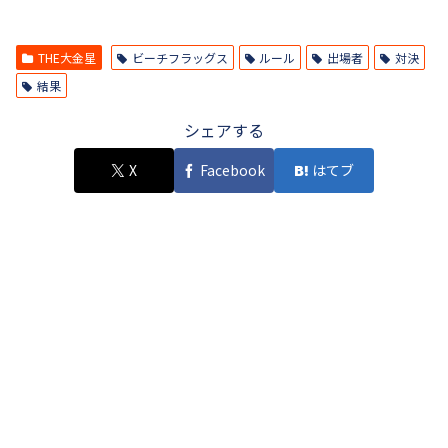
THE大金星
ビーチフラッグス
ルール
出場者
対決
結果
シェアする
X
Facebook
はてブ