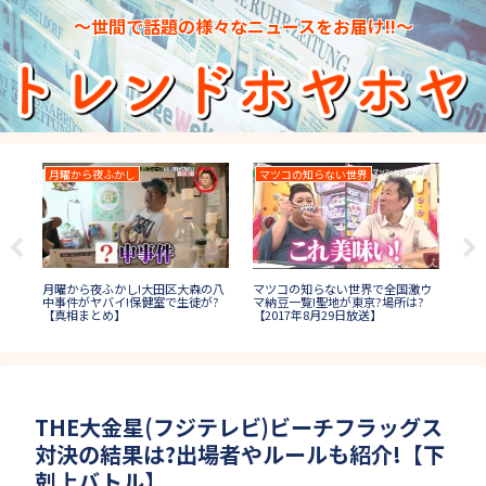
～世間で話題の様々なニュースをお届け!!～
月曜から夜ふかし
マツコの知らない世界
高
トッ
高校
月曜から夜ふかし!大田区大森の八
マツコの知らない世界で全国激ウ
人は
わ
中事件がヤバイ!保健室で生徒が?
マ納豆一覧!聖地が東京?場所は?
画
【真相まとめ】
【2017年8月29日放送】
THE大金星(フジテレビ)ビーチフラッグス
対決の結果は?出場者やルールも紹介!【下
剋上バトル】