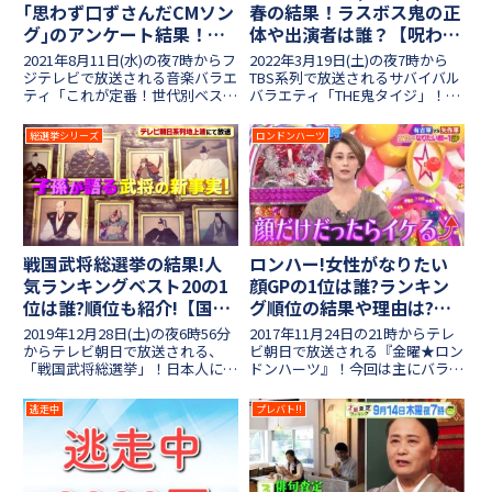
｢思わず口ずさんだCMソン
春の結果！ラスボス鬼の正
グ｣のアンケート結果！
体や出演者は誰？【呪われ
【2021年8月11日放送】
た房総半島編】
2021年8月11日(水)の夜7時からフ
2022年3月19日(土)の夜7時から
ジテレビで放送される音楽バラエ
TBS系列で放送されるサバイバル
ティ「これが定番！世代別ベスト
バラエティ「THE鬼タイジ」！今
ソング ミュージックジェネレー
回は「呪われた房総半島編」とい
ション」！第2弾となる今回は
うことで、千葉県の房総半島やホ
総選挙シリーズ
ロンドンハーツ
「夏の名曲」「思わず口ずさんだ
テル三日月で53体の鬼と戦いま
CMソング」「LIVEで盛り上がる
す。豪華な出場メンバー16人がチ
うた」といった3つ...
ーム別に分かれ、...
戦国武将総選挙の結果!人
ロンハー!女性がなりたい
気ランキングベスト20の1
顔GPの1位は誰?ランキン
位は誰?順位も紹介!【国民
グ順位の結果や理由は?
10万人投票アンケート】
【対決詳細】
2019年12月28日(土)の夜6時56分
2017年11月24日の21時からテレ
からテレビ朝日で放送される、
ビ朝日で放送される『金曜★ロン
「戦国武将総選挙」！日本人に最
ドンハーツ』！今回は主にバラエ
も愛される戦国武将はいったい誰
ティ番組で活躍している30名の
なのか、ベスト20人気ランキン
女性芸能人の中で、一般女性100
逃走中
プレバト!!
グが4時間SPで発表されました。
人が選ぶ「なりたい顔」をランキ
戦国時代を彩った人気武将たちが
ング形式でご紹介いたします！題
続々登場しますが、...
して『女性がなりたい...