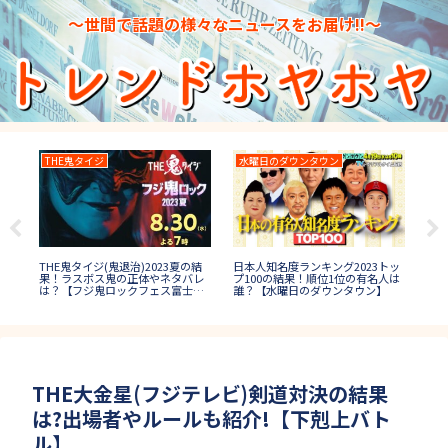
～世間で話題の様々なニュースをお届け!!～
THE鬼タイジ
水曜日のダウンタウン
T
日本人知名度ランキング2023トッ
五島
THE鬼タイジ(鬼退治)2023夏の結
TH
プ100の結果！順位1位の有名人は
の後
果！ラスボス鬼の正体やネタバレ
果
誰？【水曜日のダウンタウン】
は？【フジ鬼ロックフェス富士
は？
山】
THE大金星(フジテレビ)剣道対決の結果
は?出場者やルールも紹介!【下剋上バト
ル】