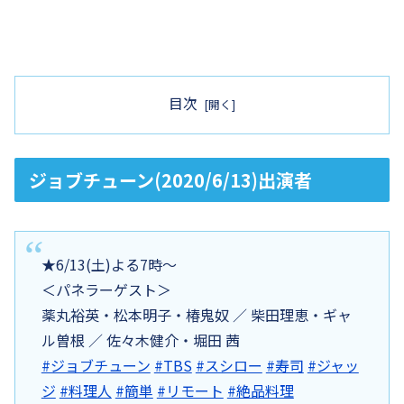
目次
ジョブチューン(2020/6/13)出演者
★6/13(土)よる7時～
＜パネラーゲスト＞
薬丸裕英・松本明子・椿鬼奴 ／ 柴田理恵・ギャ
ル曽根 ／ 佐々木健介・堀田 茜
#ジョブチューン
#TBS
#スシロー
#寿司
#ジャッ
ジ
#料理人
#簡単
#リモート
#絶品料理