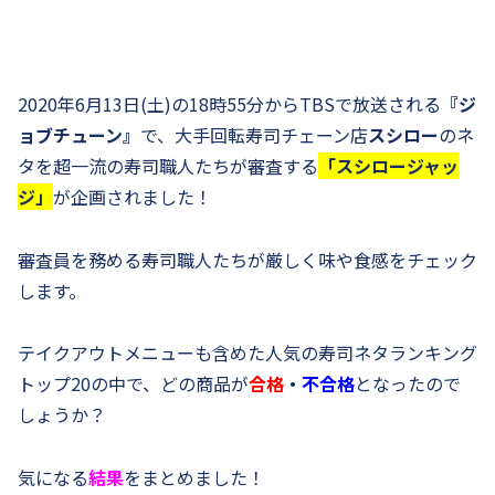
2020年6月13日(土)の18時55分からTBSで放送される
『ジ
ョブチューン』
で、大手回転寿司チェーン店
スシロー
のネ
タを超一流の寿司職人たちが審査する
「スシロージャッ
ジ」
が企画されました！
審査員を務める寿司職人たちが厳しく味や食感をチェック
します。
テイクアウトメニューも含めた人気の寿司ネタランキング
トップ20の中で、どの商品が
合格
・
不合格
となったので
しょうか？
気になる
結果
をまとめました！