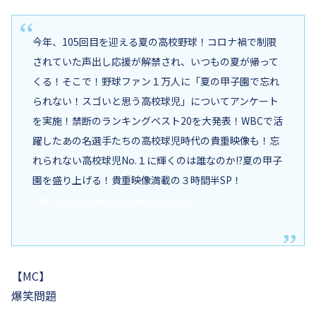
今年、105回目を迎える夏の高校野球！コロナ禍で制限
されていた声出し応援が解禁され、いつもの夏が帰って
くる！そこで！野球ファン１万人に「夏の甲子園で忘れ
られない！スゴいと思う高校球児」についてアンケート
を実施！禁断のランキングベスト20を大発表！WBCで活
躍したあの名選手たちの高校球児時代の貴重映像も！忘
れられない高校球児No.１に輝くのは誰なのか!?夏の甲子
園を盛り上げる！貴重映像満載の３時間半SP！
引用：
https://tv.yahoo.co.jp/program/115562244
【MC】
爆笑問題