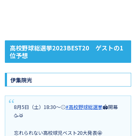
高校野球総選挙2023BEST20 ゲストの1
位予想
伊集院光
8月5日（土）18:30〜⚾️
#高校野球総選挙
🏟️開幕
🥳🥁
忘れられない高校球児ベスト20大発表🤩