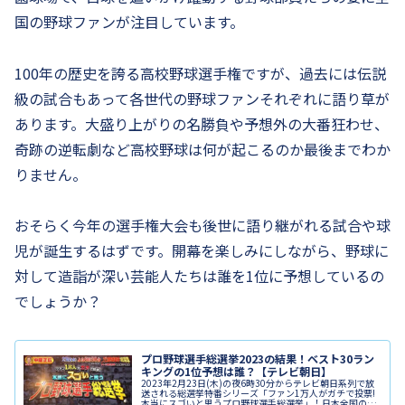
国の野球ファンが注目しています。
100年の歴史を誇る高校野球選手権ですが、過去には伝説
級の試合もあって各世代の野球ファンそれぞれに語り草が
あります。大盛り上がりの名勝負や予想外の大番狂わせ、
奇跡の逆転劇など高校野球は何が起こるのか最後までわか
りません。
おそらく今年の選手権大会も後世に語り継がれる試合や球
児が誕生するはずです。開幕を楽しみにしながら、野球に
対して造詣が深い芸能人たちは誰を1位に予想しているの
でしょうか？
プロ野球選手総選挙2023の結果！ベスト30ラン
キングの1位予想は誰？【テレビ朝日】
2023年2月23日(木)の夜6時30分からテレビ朝日系列で放
送される総選挙特番シリーズ「ファン1万人がガチで投票!
本当にスゴいと思うプロ野球選手総選挙」！日本全国のプ