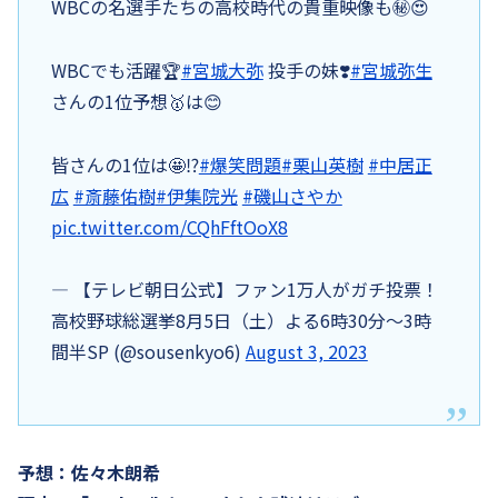
WBCの名選手たちの高校時代の貴重映像も㊙️😍
WBCでも活躍🏆
#宮城大弥
投手の妹❣️
#宮城弥生
さんの1位予想🥇は😊
皆さんの1位は🤩⁉️
#爆笑問題
#栗山英樹
#中居正
広
#斎藤佑樹
#伊集院光
#磯山さやか
pic.twitter.com/CQhFftOoX8
— 【テレビ朝日公式】ファン1万人がガチ投票！
高校野球総選挙8月5日（土）よる6時30分〜3時
間半SP (@sousenkyo6)
August 3, 2023
予想：佐々木朗希