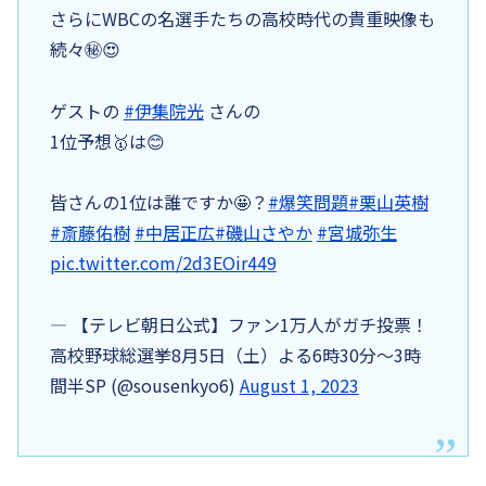
さらにWBCの名選手たちの高校時代の貴重映像も
続々㊙️😍
ゲストの
#伊集院光
さんの
1位予想🥇は😊
皆さんの1位は誰ですか🤩？
#爆笑問題
#栗山英樹
#斎藤佑樹
#中居正広
#磯山さやか
#宮城弥生
pic.twitter.com/2d3EOir449
— 【テレビ朝日公式】ファン1万人がガチ投票！
高校野球総選挙8月5日（土）よる6時30分〜3時
間半SP (@sousenkyo6)
August 1, 2023