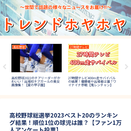
～世間で話題の様々なニュースをお届け!!～
高校野球
27時間テレビ
鳥
高校野球2022のチアリーダーがか
は短
27時間テレビ400m走サバイバル
鳥人
わいい！出場校チアガールの美女
!球
の結果！優勝者や出場者は誰？ワ
勝
画像集！【夏の甲子園】
イナイナ参戦【鬼レンチャン】
紹介
高校野球総選挙2023ベスト20のランキン
グ結果！順位1位の球児は誰？【ファン1万
人アンケート投票】