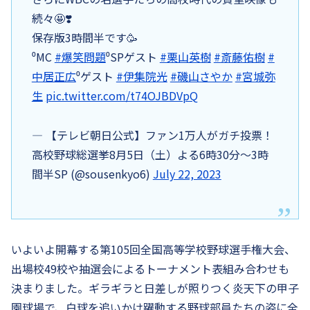
続々🤩❣️
保存版3時間半です🥳
⁰MC
#爆笑問題
⁰SPゲスト
#栗山英樹
#斎藤佑樹
#
中居正広
⁰ゲスト
#伊集院光
#磯山さやか
#宮城弥
生
pic.twitter.com/t74OJBDVpQ
— 【テレビ朝日公式】ファン1万人がガチ投票！
高校野球総選挙8月5日（土）よる6時30分〜3時
間半SP (@sousenkyo6)
July 22, 2023
いよいよ開幕する第105回全国高等学校野球選手権大会、
出場校49校や抽選会によるトーナメント表組み合わせも
決まりました。ギラギラと日差しが照りつく炎天下の甲子
園球場で、白球を追いかけ躍動する野球部員たちの姿に全