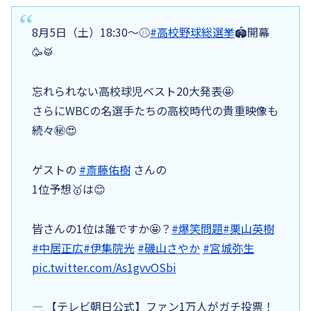
8月5日（土）18:30〜⚾️
#高校野球総選挙
🏟️開幕
🥳🥁
忘れられない高校球児ベスト20大発表🤩
さらにWBCの名選手たちの高校時代の貴重映像も
続々㊙️😍
ゲストの
#斎藤佑樹
さんの
1位予想🥇は😊
皆さんの1位は誰ですか🤩？
#爆笑問題
#栗山英樹
#中居正広
#伊集院光
#磯山さやか
#宮城弥生
pic.twitter.com/As1gvvOSbi
— 【テレビ朝日公式】ファン1万人がガチ投票！