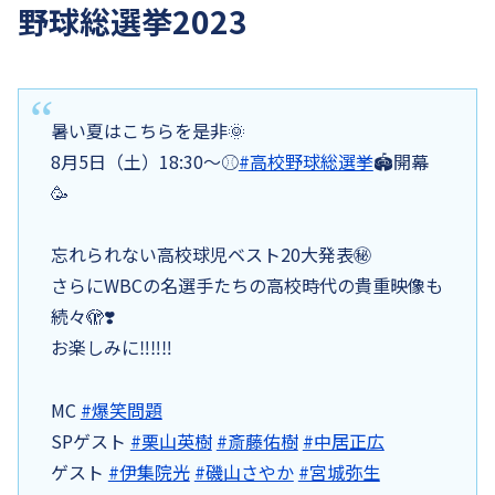
野球総選挙2023
暑い夏はこちらを是非🌞
8月5日（土）18:30〜⚾️
#高校野球総選挙
🏟️開幕
🥳
忘れられない高校球児ベスト20大発表㊙️
さらにWBCの名選手たちの高校時代の貴重映像も
続々🫣❣️
お楽しみに‼️‼️‼️
MC
#爆笑問題
SPゲスト
#栗山英樹
#斎藤佑樹
#中居正広
ゲスト
#伊集院光
#磯山さやか
#宮城弥生