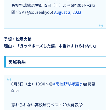
高校野球総選挙8月5日（土）よる6時30分〜3時
間半SP (@sousenkyo6)
August 2, 2023
予想：松坂大輔
理由：「ガッツポーズした姿、本当わすれられない」
宮城弥生
8月5日（土）18:30〜⚾️
#高校野球総選挙
🏟️開幕
🥳🥁
忘れられない高校球児ベスト20大発表🤩