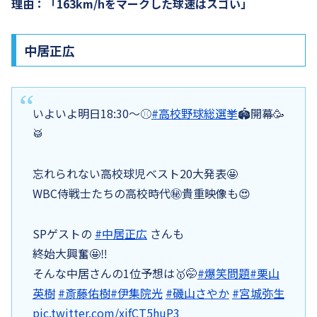
理由：「163km/hをマークした球速はスゴい」
中居正広
いよいよ明日18:30〜⚾️
#高校野球総選挙
🏟️開幕🥳
🥁
忘れられない高校球児ベスト20大発表🤩
WBC侍戦士たちの高校時代㊙️貴重映像も😍
SPゲストの
#中居正広
さんも
終始大興奮🤩‼️
そんな中居さんの1位予想は🥇🤭
#爆笑問題
#栗山
英樹
#斎藤佑樹
#伊集院光
#磯山さやか
#宮城弥生
pic.twitter.com/xjfCT5huP3