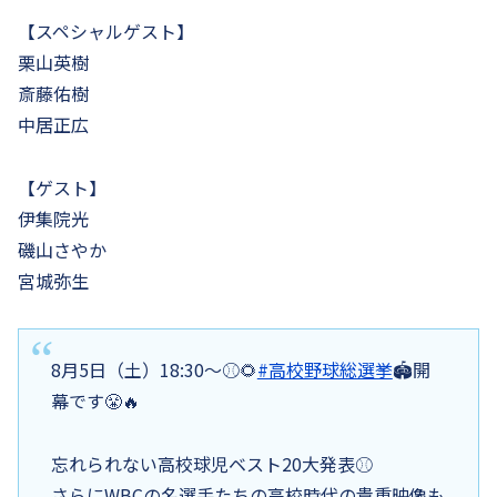
【スペシャルゲスト】
栗山英樹
斎藤佑樹
中居正広
【ゲスト】
伊集院光
磯山さやか
宮城弥生
8月5日（土）18:30〜⚾️🌻
#高校野球総選挙
🏟️開
幕です😤🔥
忘れられない高校球児ベスト20大発表⚾️
さらにWBCの名選手たちの高校時代の貴重映像も