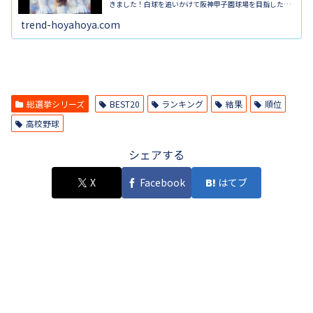
きました！白球を追いかけて阪神甲子園球場を目指した全
国の高校球児たち、地方大会を勝ち抜いた学校が各地区の
代表として優勝を目指します。そんな部員たちに力をくれ
trend-hoyahoya.com
るチアリーダーですが、大きな声援で活気づけてくれる姿
が本当に頼もしい存在ですよね。今回は観客席で選手たち
を一所懸命に試合を応援するチアガール特集と題し、各出
場校で注目されたチア女子を紹介します！
総選挙シリーズ
BEST20
ランキング
結果
順位
高校野球
シェアする
X
Facebook
はてブ