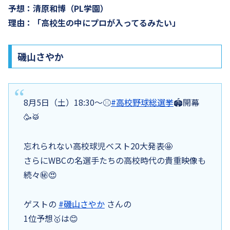
予想：清原和博（PL学園）
理由：「高校生の中にプロが入ってるみたい」
磯山さやか
8月5日（土）18:30〜⚾️
#高校野球総選挙
🏟️開幕
🥳🥁
忘れられない高校球児ベスト20大発表🤩
さらにWBCの名選手たちの高校時代の貴重映像も
続々㊙️😍
ゲストの
#磯山さやか
さんの
1位予想🥇は😊