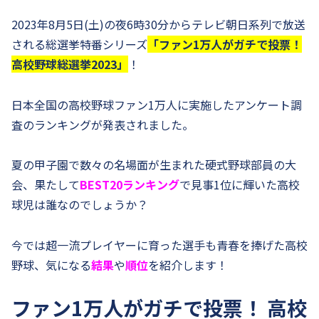
2023年8月5日(土)の夜6時30分からテレビ朝日系列で放送
される総選挙特番シリーズ
「ファン1万人がガチで投票！
高校野球総選挙2023」
！
日本全国の高校野球ファン1万人に実施したアンケート調
査のランキングが発表されました。
夏の甲子園で数々の名場面が生まれた硬式野球部員の大
会、果たして
BEST20ランキング
で見事1位に輝いた高校
球児は誰なのでしょうか？
今では超一流プレイヤーに育った選手も青春を捧げた高校
野球、気になる
結果
や
順位
を紹介します！
ファン1万人がガチで投票！ 高校