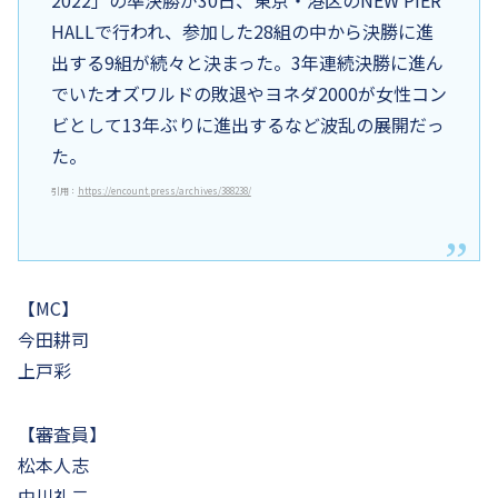
2022」の準決勝が30日、東京・港区のNEW PIER
HALLで行われ、参加した28組の中から決勝に進
出する9組が続々と決まった。3年連続決勝に進ん
でいたオズワルドの敗退やヨネダ2000が女性コン
ビとして13年ぶりに進出するなど波乱の展開だっ
た。
引用：
https://encount.press/archives/388238/
【MC】
今田耕司
上戸彩
【審査員】
松本人志
中川礼二