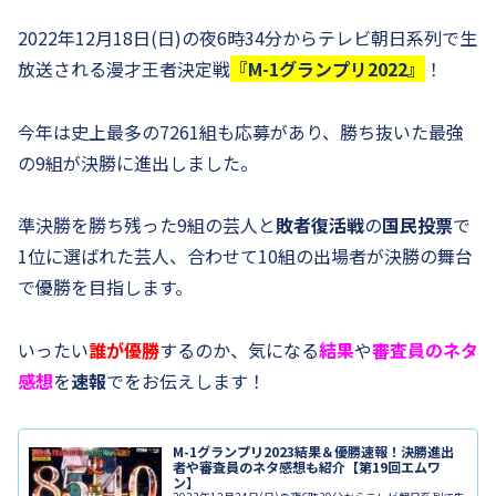
2022年12月18日(日)の夜6時34分からテレビ朝日系列で生
放送される漫才王者決定戦
『M-1グランプリ2022』
！
今年は史上最多の7261組も応募があり、勝ち抜いた最強
の9組が決勝に進出しました。
準決勝を勝ち残った9組の芸人と
敗者復活戦
の
国民投票
で
1位に選ばれた芸人、合わせて10組の出場者が決勝の舞台
で優勝を目指します。
いったい
誰が優勝
するのか、気になる
結果
や
審査員のネタ
感想
を
速報
でをお伝えします！
M-1グランプリ2023結果＆優勝速報！決勝進出
者や審査員のネタ感想も紹介【第19回エムワ
ン】