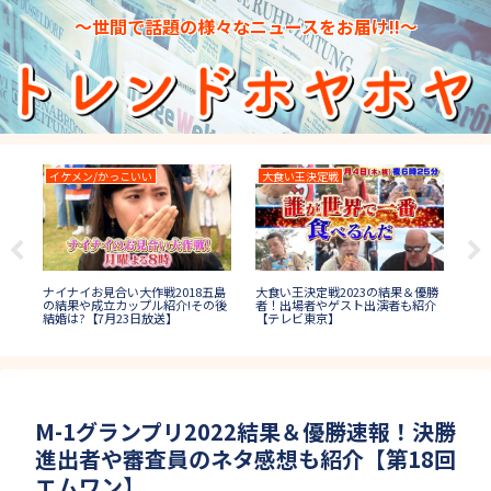
～世間で話題の様々なニュースをお届け!!～
イケメン/かっこいい
大食い王決定戦
I
大食い王決定戦2023の結果＆優勝
IP
在世
ナイナイお見合い大作戦2018五島
者！出場者やゲスト出演者も紹介
回
白!
の結果や成立カップル紹介!その後
【テレビ東京】
まと
結婚は?【7月23日放送】
M-1グランプリ2022結果＆優勝速報！決勝
進出者や審査員のネタ感想も紹介【第18回
エムワン】