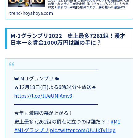
2023年12月24日(日)の夜6時30分からテレビ朝日系列で生
放送される漫才王者決定戦『M-1グランプリ2023』！今年
は史上最多の8540組も応募があり、勝ち抜いた最強の9組
が決勝に進出しました。準決勝を勝ち残った9組の芸人と
trend-hoyahoya.com
敗者復活戦から勝ち上がった芸人、合わせて10組の出場者
が決勝の舞台で優勝を目指します。いったい誰が第19代王
者になったのか、気になる結果や審査員のネタ感想を速報
でお伝えします！
M-1グランプリ2022 史上最多7261組！漫才
日本一＆賞金1000万円は誰の手に？
━━━━━━━━━━━━━━━━━
👑 M-1グランプリ 👑
🔥12月18日(日)よる6時34分生放送🔥
https://t.co/tUeUNIAmv3
━━━━━━━━━━━━━━━━━
今年も激闘の幕が上がる！
史上最多7,261組の頂点に立つのは誰だ？！
#M1
#M1グランプリ
pic.twitter.com/UUJkTv1Iqe