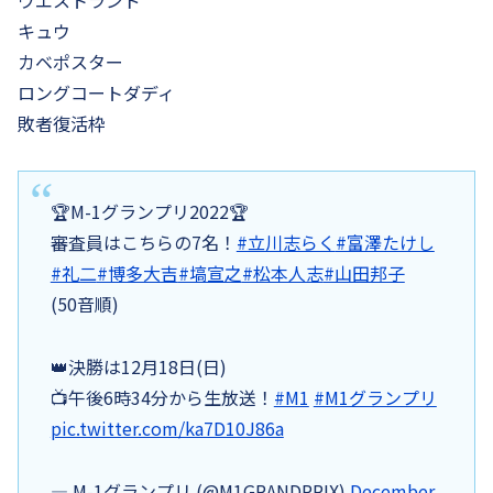
キュウ
カベポスター
ロングコートダディ
敗者復活枠
🏆M-1グランプリ2022🏆
審査員はこちらの7名！
#立川志らく
#富澤たけし
#礼二
#博多大吉
#塙宣之
#松本人志
#山田邦子
(50音順)
👑決勝は12月18日(日)
📺午後6時34分から生放送！
#M1
#M1グランプリ
pic.twitter.com/ka7D10J86a
— M-1グランプリ (@M1GRANDPRIX)
December